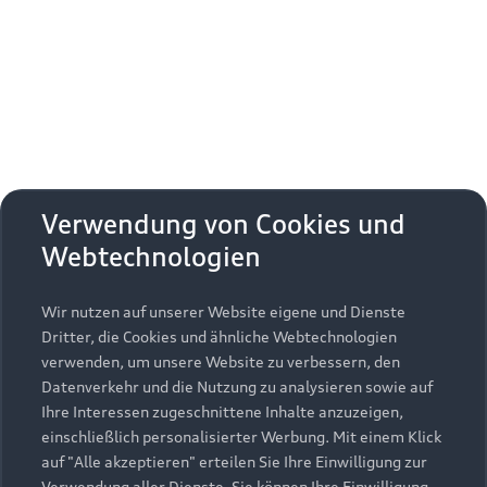
Erhalten Sie kostenfrei eine online
Fahrzeugbewertung und besprechen Sie alles
weitere mit Ihrem ausgewählten Audi Partner.
Jetzt kostenlos bewerten
Zurück nach oben
Verwendung von Cookies und
Webtechnologien
Modelle
Wir nutzen auf unserer Website eigene und Dienste
Kaufen & leasen
Alle Modelle
Dritter, die Cookies und ähnliche Webtechnologien
verwenden, um unsere Website zu verbessern, den
Modelle vergleichen
Service & Zubehör
Neuwagensuche
Datenverkehr und die Nutzung zu analysieren sowie auf
Elektromodelle
Ihre Interessen zugeschnittene Inhalte anzuzeigen,
Gebrauchtwagensuche
einschließlich personalisierter Werbung. Mit einem Klick
Support
Saisonale Angebote
Plug-in-Hybride
auf "Alle akzeptieren" erteilen Sie Ihre Einwilligung zur
Gebrauchtwagen
Verwendung aller Dienste. Sie können Ihre Einwilligung