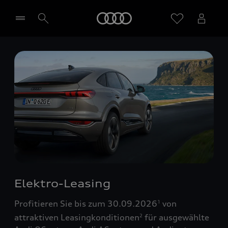
Startseite
Händler wählen
Elektro-Leasing
Profitieren Sie bis zum 30.09.2026
von
1
attraktiven Leasingkonditionen
für ausgewählte
2