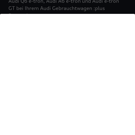
Audi Q6 e-tron, Audi A6 e-tron und Audi e-tron
GT bei Ihrem Audi Gebrauchtwagen :plus
Partner!
Mehr erfahren
Sie möchten Ihr Fahrzeug
verkaufen?