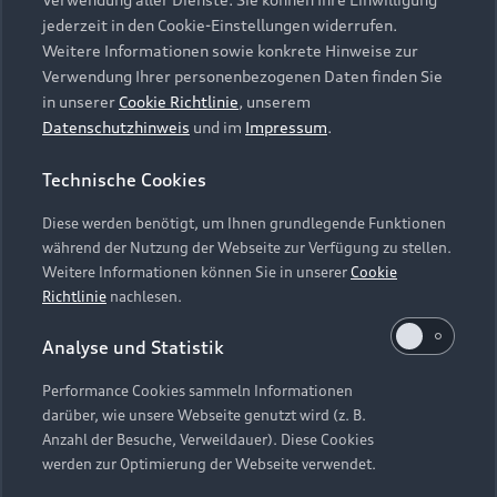
Audi Services
Über Audi
Kundenservice
jederzeit in den Cookie-Einstellungen widerrufen.
Finanzierung
Garantie
Weitere Informationen sowie konkrete Hinweise zur
Händlersuche
Aktionen & Angebote
Verwendung Ihrer personenbezogenen Daten finden Sie
Unternehmen
Audi digital services
in unserer
Cookie Richtlinie
, unserem
Audi Code
Geschäftskunden
Datenschutzhinweis
und im
Impressum
.
Karriere
myAudi
Häufige Fragen (FAQ)
Investor Relations
Technische Cookies
© 2026 AUDI AG. Alle Rechte vorbehalten
Audi Online Beratung
Presse & Media Center
Diese werden benötigt, um Ihnen grundlegende Funktionen
Impressum
Rechtliches
Hinweisgebersystem
Online-Terminvereinbarung
während der Nutzung der Webseite zur Verfügung zu stellen.
Datenschutz
Datenschutzinformation
Cookie-Einstellungen
Weitere Informationen können Sie in unserer
Cookie
Servicekontakt
Cookie-Richtlinie
Barrierefreiheit
Richtlinie
nachlesen.
Audi erleben
Digital Services Act
EU Data Act
Bordbuch & Bedienungsanleitungen
Analyse und Statistik
Newsletter
Verträge kündigen
Performance Cookies sammeln Informationen
Hinweis: Die aktuelle Darstellung und Anordnung der
darüber, wie unsere Webseite genutzt wird (z. B.
Vertrag widerrufen
Embleme am Fahrzeug bei allen Abbildungen auf dieser
Anzahl der Besuche, Verweildauer). Diese Cookies
Webseite kann abweichen.
werden zur Optimierung der Webseite verwendet.