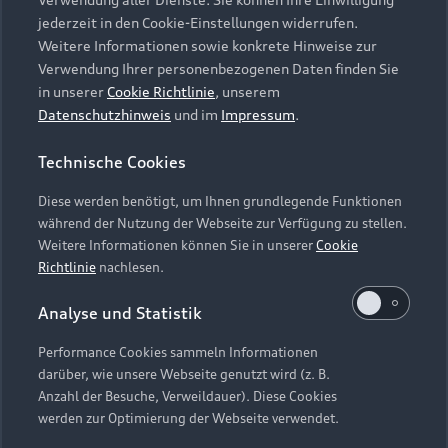
Audi Services
Über Audi
Kundenservice
jederzeit in den Cookie-Einstellungen widerrufen.
Finanzierung
Garantie
Weitere Informationen sowie konkrete Hinweise zur
Händlersuche
Aktionen & Angebote
Verwendung Ihrer personenbezogenen Daten finden Sie
Unternehmen
Audi digital services
in unserer
Cookie Richtlinie
, unserem
Audi Code
Geschäftskunden
Datenschutzhinweis
und im
Impressum
.
Karriere
myAudi
Häufige Fragen (FAQ)
Investor Relations
Technische Cookies
© 2026 AUDI AG. Alle Rechte vorbehalten
Audi Online Beratung
Presse & Media Center
Diese werden benötigt, um Ihnen grundlegende Funktionen
Impressum
Rechtliches
Hinweisgebersystem
Online-Terminvereinbarung
während der Nutzung der Webseite zur Verfügung zu stellen.
Datenschutz
Datenschutzinformation
Cookie-Einstellungen
Weitere Informationen können Sie in unserer
Cookie
Servicekontakt
Cookie-Richtlinie
Barrierefreiheit
Richtlinie
nachlesen.
Audi erleben
Digital Services Act
EU Data Act
Bordbuch & Bedienungsanleitungen
Analyse und Statistik
Newsletter
Verträge kündigen
Performance Cookies sammeln Informationen
Hinweis: Die aktuelle Darstellung und Anordnung der
darüber, wie unsere Webseite genutzt wird (z. B.
Vertrag widerrufen
Embleme am Fahrzeug bei allen Abbildungen auf dieser
Anzahl der Besuche, Verweildauer). Diese Cookies
Webseite kann abweichen.
werden zur Optimierung der Webseite verwendet.