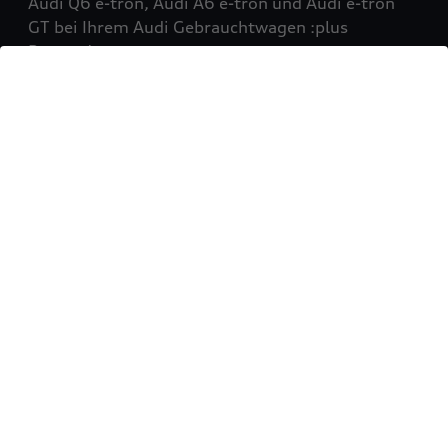
Audi Q6 e-tron, Audi A6 e-tron und Audi e-tron
GT bei Ihrem Audi Gebrauchtwagen :plus
Partner!
Mehr erfahren
Sie möchten Ihr Fahrzeug
verkaufen?