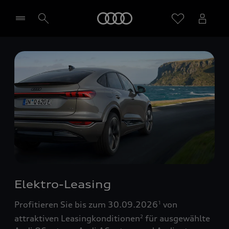
Startseite
Händler wählen
Elektro-Leasing
Profitieren Sie bis zum 30.09.2026
von
1
attraktiven Leasingkonditionen
für ausgewählte
2