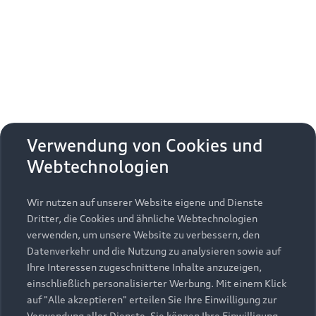
Erhalten Sie kostenfrei eine online
Fahrzeugbewertung und besprechen Sie alles
weitere mit Ihrem ausgewählten Audi Partner.
Jetzt kostenlos bewerten
Zurück nach oben
Verwendung von Cookies und
Webtechnologien
Modelle
Wir nutzen auf unserer Website eigene und Dienste
Kaufen & leasen
Alle Modelle
Dritter, die Cookies und ähnliche Webtechnologien
verwenden, um unsere Website zu verbessern, den
Modelle vergleichen
Service & Zubehör
Neuwagensuche
Datenverkehr und die Nutzung zu analysieren sowie auf
Elektromodelle
Ihre Interessen zugeschnittene Inhalte anzuzeigen,
Gebrauchtwagensuche
einschließlich personalisierter Werbung. Mit einem Klick
Support
Saisonale Angebote
Plug-in-Hybride
auf "Alle akzeptieren" erteilen Sie Ihre Einwilligung zur
Gebrauchtwagen
Verwendung aller Dienste. Sie können Ihre Einwilligung