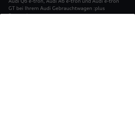
Audi Q6 e-tron, Audi A6 e-tron und Audi e-tron
GT bei Ihrem Audi Gebrauchtwagen :plus
Partner!
Mehr erfahren
Sie möchten Ihr Fahrzeug
verkaufen?