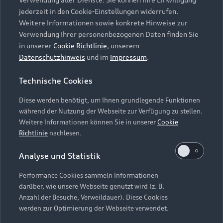
Audi Services
Über Audi
Kundenservice
jederzeit in den Cookie-Einstellungen widerrufen.
Finanzierung
Garantie
Weitere Informationen sowie konkrete Hinweise zur
Händlersuche
Aktionen & Angebote
Verwendung Ihrer personenbezogenen Daten finden Sie
Unternehmen
Audi digital services
in unserer
Cookie Richtlinie
, unserem
Audi Code
Geschäftskunden
Datenschutzhinweis
und im
Impressum
.
Karriere
myAudi
Häufige Fragen (FAQ)
Investor Relations
Technische Cookies
© 2026 AUDI AG. Alle Rechte vorbehalten
Audi Online Beratung
Presse & Media Center
Diese werden benötigt, um Ihnen grundlegende Funktionen
Impressum
Rechtliches
Hinweisgebersystem
Online-Terminvereinbarung
während der Nutzung der Webseite zur Verfügung zu stellen.
Datenschutz
Datenschutzinformation
Cookie-Einstellungen
Weitere Informationen können Sie in unserer
Cookie
Servicekontakt
Cookie-Richtlinie
Barrierefreiheit
Richtlinie
nachlesen.
Audi erleben
Digital Services Act
EU Data Act
Bordbuch & Bedienungsanleitungen
Analyse und Statistik
Newsletter
Verträge kündigen
Performance Cookies sammeln Informationen
Hinweis: Die aktuelle Darstellung und Anordnung der
darüber, wie unsere Webseite genutzt wird (z. B.
Vertrag widerrufen
Embleme am Fahrzeug bei allen Abbildungen auf dieser
Anzahl der Besuche, Verweildauer). Diese Cookies
Webseite kann abweichen.
werden zur Optimierung der Webseite verwendet.