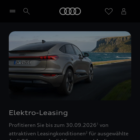
Startseite
Händler wählen
Elektro-Leasing
Profitieren Sie bis zum 30.09.2026
von
1
attraktiven Leasingkonditionen
für ausgewählte
2