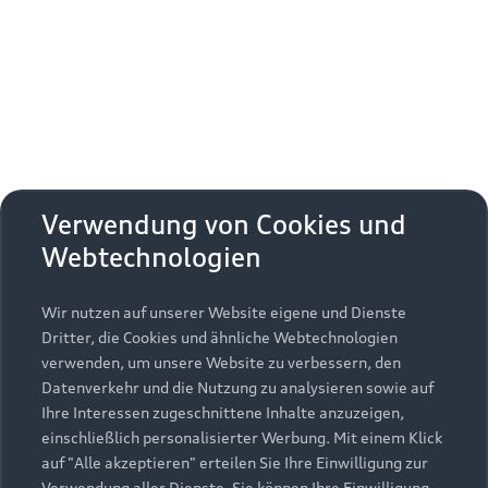
Erhalten Sie kostenfrei eine online
Fahrzeugbewertung und besprechen Sie alles
weitere mit Ihrem ausgewählten Audi Partner.
Jetzt kostenlos bewerten
Zurück nach oben
Verwendung von Cookies und
Webtechnologien
Modelle
Wir nutzen auf unserer Website eigene und Dienste
Kaufen & leasen
Alle Modelle
Dritter, die Cookies und ähnliche Webtechnologien
verwenden, um unsere Website zu verbessern, den
Modelle vergleichen
Service & Zubehör
Neuwagensuche
Datenverkehr und die Nutzung zu analysieren sowie auf
Elektromodelle
Ihre Interessen zugeschnittene Inhalte anzuzeigen,
Gebrauchtwagensuche
einschließlich personalisierter Werbung. Mit einem Klick
Support
Saisonale Angebote
Plug-in-Hybride
auf "Alle akzeptieren" erteilen Sie Ihre Einwilligung zur
Gebrauchtwagen
Verwendung aller Dienste. Sie können Ihre Einwilligung