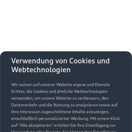
Erhalten Sie kostenfrei eine online
Fahrzeugbewertung und besprechen Sie alles
weitere mit Ihrem ausgewählten Audi Partner.
Jetzt kostenlos bewerten
Zurück nach oben
Verwendung von Cookies und
Webtechnologien
Modelle
Wir nutzen auf unserer Website eigene und Dienste
Kaufen & leasen
Alle Modelle
Dritter, die Cookies und ähnliche Webtechnologien
verwenden, um unsere Website zu verbessern, den
Modelle vergleichen
Service & Zubehör
Neuwagensuche
Datenverkehr und die Nutzung zu analysieren sowie auf
Elektromodelle
Ihre Interessen zugeschnittene Inhalte anzuzeigen,
Gebrauchtwagensuche
einschließlich personalisierter Werbung. Mit einem Klick
Support
Saisonale Angebote
Plug-in-Hybride
auf "Alle akzeptieren" erteilen Sie Ihre Einwilligung zur
Gebrauchtwagen
Verwendung aller Dienste. Sie können Ihre Einwilligung