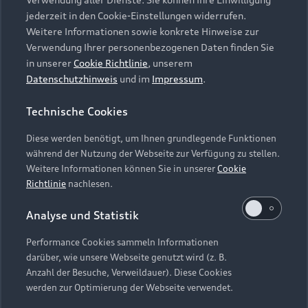
Audi Services
Über Audi
Kundenservice
jederzeit in den Cookie-Einstellungen widerrufen.
Finanzierung
Garantie
Weitere Informationen sowie konkrete Hinweise zur
Händlersuche
Aktionen & Angebote
Verwendung Ihrer personenbezogenen Daten finden Sie
Unternehmen
Audi digital services
in unserer
Cookie Richtlinie
, unserem
Audi Code
Geschäftskunden
Datenschutzhinweis
und im
Impressum
.
Karriere
myAudi
Häufige Fragen (FAQ)
Investor Relations
Technische Cookies
© 2026 AUDI AG. Alle Rechte vorbehalten
Audi Online Beratung
Presse & Media Center
Diese werden benötigt, um Ihnen grundlegende Funktionen
Impressum
Rechtliches
Hinweisgebersystem
Online-Terminvereinbarung
während der Nutzung der Webseite zur Verfügung zu stellen.
Datenschutz
Datenschutzinformation
Cookie-Einstellungen
Weitere Informationen können Sie in unserer
Cookie
Servicekontakt
Cookie-Richtlinie
Barrierefreiheit
Richtlinie
nachlesen.
Audi erleben
Digital Services Act
EU Data Act
Bordbuch & Bedienungsanleitungen
Analyse und Statistik
Newsletter
Verträge kündigen
Performance Cookies sammeln Informationen
Hinweis: Die aktuelle Darstellung und Anordnung der
darüber, wie unsere Webseite genutzt wird (z. B.
Vertrag widerrufen
Embleme am Fahrzeug bei allen Abbildungen auf dieser
Anzahl der Besuche, Verweildauer). Diese Cookies
Webseite kann abweichen.
werden zur Optimierung der Webseite verwendet.