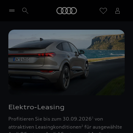
Startseite
Händler wählen
Elektro-Leasing
Profitieren Sie bis zum 30.09.2026
von
1
attraktiven Leasingkonditionen
für ausgewählte
2