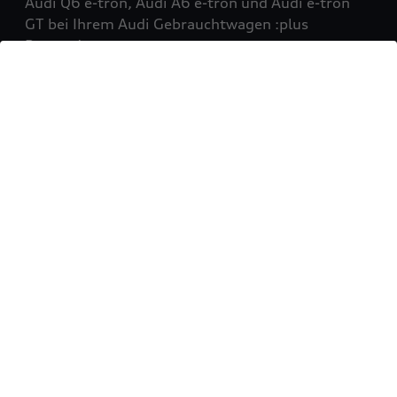
Audi Q6 e-tron, Audi A6 e-tron und Audi e-tron
GT bei Ihrem Audi Gebrauchtwagen :plus
Partner!
Mehr erfahren
Sie möchten Ihr Fahrzeug
verkaufen?