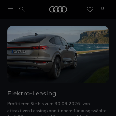
Startseite
Händler wählen
Elektro-Leasing
Profitieren Sie bis zum 30.09.2026
von
1
attraktiven Leasingkonditionen
für ausgewählte
2