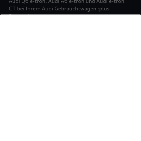
Audi Q6 e-tron, Audi A6 e-tron und Audi e-tron
GT bei Ihrem Audi Gebrauchtwagen :plus
Partner!
Mehr erfahren
Sie möchten Ihr Fahrzeug
verkaufen?