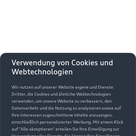
Erhalten Sie kostenfrei eine online
Fahrzeugbewertung und besprechen Sie alles
weitere mit Ihrem ausgewählten Audi Partner.
Jetzt kostenlos bewerten
Zurück nach oben
Verwendung von Cookies und
Webtechnologien
Modelle
Wir nutzen auf unserer Website eigene und Dienste
Kaufen & leasen
Alle Modelle
Dritter, die Cookies und ähnliche Webtechnologien
verwenden, um unsere Website zu verbessern, den
Modelle vergleichen
Service & Zubehör
Neuwagensuche
Datenverkehr und die Nutzung zu analysieren sowie auf
Elektromodelle
Ihre Interessen zugeschnittene Inhalte anzuzeigen,
Gebrauchtwagensuche
einschließlich personalisierter Werbung. Mit einem Klick
Support
Saisonale Angebote
Plug-in-Hybride
auf "Alle akzeptieren" erteilen Sie Ihre Einwilligung zur
Gebrauchtwagen
Verwendung aller Dienste. Sie können Ihre Einwilligung