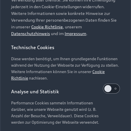
Audi Services
Über Audi
Kundenservice
jederzeit in den Cookie-Einstellungen widerrufen.
Finanzierung
Garantie
Weitere Informationen sowie konkrete Hinweise zur
Händlersuche
Aktionen & Angebote
Verwendung Ihrer personenbezogenen Daten finden Sie
Unternehmen
Audi digital services
in unserer
Cookie Richtlinie
, unserem
Audi Code
Geschäftskunden
Datenschutzhinweis
und im
Impressum
.
Karriere
myAudi
Häufige Fragen (FAQ)
Investor Relations
Technische Cookies
© 2026 AUDI AG. Alle Rechte vorbehalten
Audi Online Beratung
Presse & Media Center
Diese werden benötigt, um Ihnen grundlegende Funktionen
Impressum
Rechtliches
Hinweisgebersystem
Online-Terminvereinbarung
während der Nutzung der Webseite zur Verfügung zu stellen.
Datenschutz
Datenschutzinformation
Cookie-Einstellungen
Weitere Informationen können Sie in unserer
Cookie
Servicekontakt
Cookie-Richtlinie
Barrierefreiheit
Richtlinie
nachlesen.
Audi erleben
Digital Services Act
EU Data Act
Bordbuch & Bedienungsanleitungen
Analyse und Statistik
Newsletter
Verträge kündigen
Performance Cookies sammeln Informationen
Hinweis: Die aktuelle Darstellung und Anordnung der
darüber, wie unsere Webseite genutzt wird (z. B.
Vertrag widerrufen
Embleme am Fahrzeug bei allen Abbildungen auf dieser
Anzahl der Besuche, Verweildauer). Diese Cookies
Webseite kann abweichen.
werden zur Optimierung der Webseite verwendet.