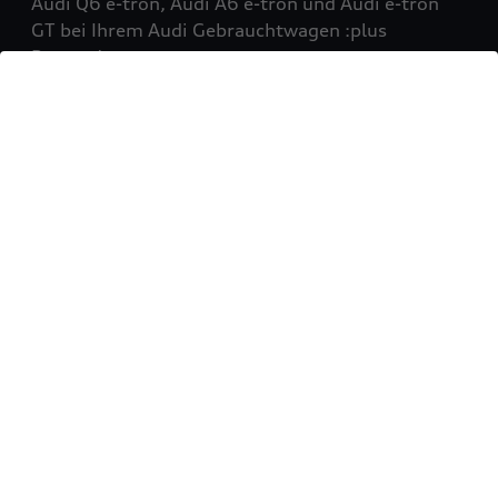
Audi Q6 e-tron, Audi A6 e-tron und Audi e-tron
GT bei Ihrem Audi Gebrauchtwagen :plus
Partner!
Mehr erfahren
Sie möchten Ihr Fahrzeug
verkaufen?