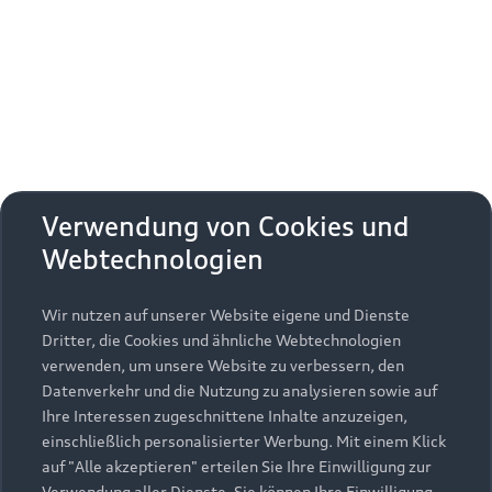
Erhalten Sie kostenfrei eine online
Fahrzeugbewertung und besprechen Sie alles
weitere mit Ihrem ausgewählten Audi Partner.
Jetzt kostenlos bewerten
Zurück nach oben
Verwendung von Cookies und
Webtechnologien
Modelle
Wir nutzen auf unserer Website eigene und Dienste
Kaufen & leasen
Alle Modelle
Dritter, die Cookies und ähnliche Webtechnologien
verwenden, um unsere Website zu verbessern, den
Modelle vergleichen
Service & Zubehör
Neuwagensuche
Datenverkehr und die Nutzung zu analysieren sowie auf
Elektromodelle
Ihre Interessen zugeschnittene Inhalte anzuzeigen,
Gebrauchtwagensuche
einschließlich personalisierter Werbung. Mit einem Klick
Support
Saisonale Angebote
Plug-in-Hybride
auf "Alle akzeptieren" erteilen Sie Ihre Einwilligung zur
Gebrauchtwagen
Verwendung aller Dienste. Sie können Ihre Einwilligung