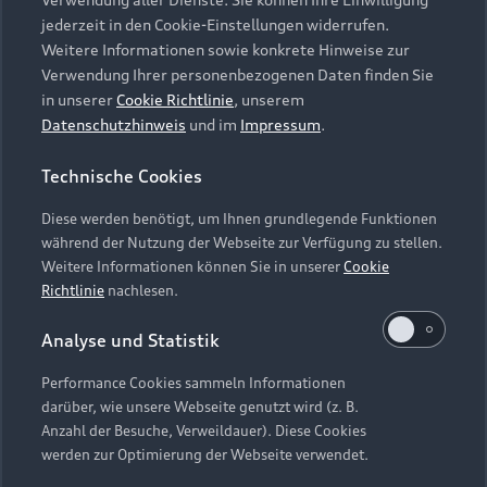
Audi Services
Über Audi
Kundenservice
jederzeit in den Cookie-Einstellungen widerrufen.
Finanzierung
Garantie
Weitere Informationen sowie konkrete Hinweise zur
Händlersuche
Aktionen & Angebote
Verwendung Ihrer personenbezogenen Daten finden Sie
Unternehmen
Audi digital services
in unserer
Cookie Richtlinie
, unserem
Audi Code
Geschäftskunden
Datenschutzhinweis
und im
Impressum
.
Karriere
myAudi
Häufige Fragen (FAQ)
Investor Relations
Technische Cookies
© 2026 AUDI AG. Alle Rechte vorbehalten
Audi Online Beratung
Presse & Media Center
Diese werden benötigt, um Ihnen grundlegende Funktionen
Impressum
Rechtliches
Hinweisgebersystem
Online-Terminvereinbarung
während der Nutzung der Webseite zur Verfügung zu stellen.
Datenschutz
Datenschutzinformation
Cookie-Einstellungen
Weitere Informationen können Sie in unserer
Cookie
Servicekontakt
Cookie-Richtlinie
Barrierefreiheit
Richtlinie
nachlesen.
Audi erleben
Digital Services Act
EU Data Act
Bordbuch & Bedienungsanleitungen
Analyse und Statistik
Newsletter
Verträge kündigen
Performance Cookies sammeln Informationen
Hinweis: Die aktuelle Darstellung und Anordnung der
darüber, wie unsere Webseite genutzt wird (z. B.
Vertrag widerrufen
Embleme am Fahrzeug bei allen Abbildungen auf dieser
Anzahl der Besuche, Verweildauer). Diese Cookies
Webseite kann abweichen.
werden zur Optimierung der Webseite verwendet.