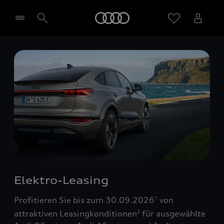
Startseite
Händler wählen
Elektro-Leasing
Profitieren Sie bis zum 30.09.2026
von
1
attraktiven Leasingkonditionen
für ausgewählte
2