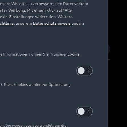
unsere Website zu verbessern, den Datenverkehr
rter Werbung. Mit einem Klick auf "Alle
Cookie-Einstellungen widerrufen. Weitere
chtlinie
, unserem
Datenschutzhinweis
und im
re Informationen können Sie in unserer
Cookie
r). Diese Cookies werden zur Optimierung
Barrierefreiheit
Digital Services Act
EU Data Act
e kann abweichen.
ten. Sie werden auch verwendet, um die