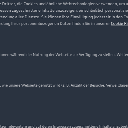
e Dritter, die Cookies und ähnliche Webtechnologien verwenden, um 
ressen zugeschnittene Inhalte anzuzeigen, einschließlich personalisie
wendung aller Dienste. Sie können Ihre Einwilligung jederzeit in den 
ndung Ihrer personenbezogenen Daten finden Sie in unserer
Cookie Ri
onen während der Nutzung der Webseite zur Verfügung zu stellen. Weite
ie unsere Webseite genutzt wird (z. B. Anzahl der Besuche, Verweildaue
nschutzinformation
Cookie-Einstellungen
Cookie-Richtlinie
Embleme am Fahrzeug bei allen Abbildungen auf dieser Webseit
zer relevantere und auf deren Interessen zugeschnittene Inhalte anzubie