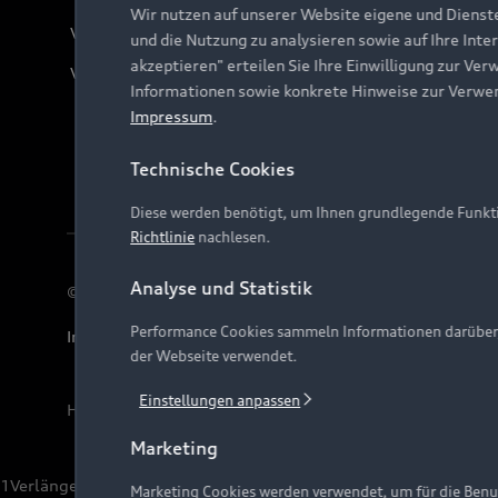
Wir nutzen auf unserer Website eigene und Dienst
Verträge kündigen
und die Nutzung zu analysieren sowie auf Ihre Inte
akzeptieren" erteilen Sie Ihre Einwilligung zur Ver
Vertrag widerrufen
Informationen sowie konkrete Hinweise zur Verwe
Impressum
.
Technische Cookies
Diese werden benötigt, um Ihnen grundlegende Funkti
Richtlinie
nachlesen.
Analyse und Statistik
© 2026 AUDI AG. Alle Rechte vorbehalten
Performance Cookies sammeln Informationen darüber, w
Impressum
Rechtliches
Hinweisgebersystem
Date
der Webseite verwendet.
Einstellungen anpassen
Hinweis: Die aktuelle Darstellung und Anordnung der 
Marketing
1
Verlängerung vorbehalten.
Marketing Cookies werden verwendet, um für die Benut