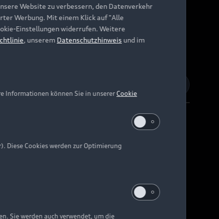
unsere Website zu verbessern, den Datenverkehr
rter Werbung. Mit einem Klick auf "Alle
Cookie-Einstellungen widerrufen. Weitere
chtlinie
, unserem
Datenschutzhinweis
und im
re Informationen können Sie in unserer
Cookie
r). Diese Cookies werden zur Optimierung
Barrierefreiheit
Digital Services Act
EU Data Act
e kann abweichen.
ten. Sie werden auch verwendet, um die