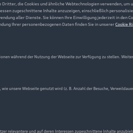
e Dritter, die Cookies und ähnliche Webtechnologien verwenden, um 
ressen zugeschnittene Inhalte anzuzeigen, einschließlich personalisie
wendung aller Dienste. Sie können Ihre Einwilligung jederzeit in den 
ndung Ihrer personenbezogenen Daten finden Sie in unserer
Cookie Ri
onen während der Nutzung der Webseite zur Verfügung zu stellen. Weite
ie unsere Webseite genutzt wird (z. B. Anzahl der Besuche, Verweildaue
nschutzinformation
Cookie-Einstellungen
Cookie-Richtlinie
Embleme am Fahrzeug bei allen Abbildungen auf dieser Webseit
zer relevantere und auf deren Interessen zugeschnittene Inhalte anzubie