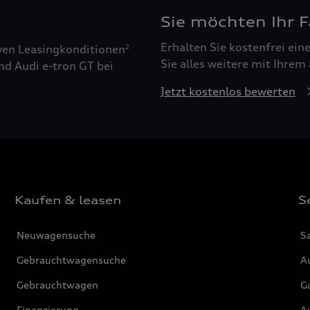
Sie möchten Ihr 
Erhalten Sie kostenfrei ei
ven Leasingkonditionen
2
Sie alles weitere mit Ihrem
nd Audi e-tron GT bei
Jetzt kostenlos bewerten
Kaufen & leasen
S
Neuwagensuche
S
Gebrauchtwagensuche
Au
Gebrauchtwagen
G
Finanzierung
Au