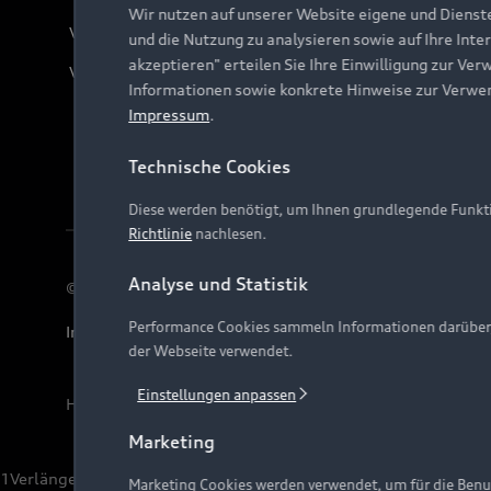
Wir nutzen auf unserer Website eigene und Dienst
Verträge kündigen
und die Nutzung zu analysieren sowie auf Ihre Inte
akzeptieren" erteilen Sie Ihre Einwilligung zur Ver
Vertrag widerrufen
Informationen sowie konkrete Hinweise zur Verwe
Impressum
.
Technische Cookies
Diese werden benötigt, um Ihnen grundlegende Funkti
Richtlinie
nachlesen.
Analyse und Statistik
© 2026 AUDI AG. Alle Rechte vorbehalten
Performance Cookies sammeln Informationen darüber, w
Impressum
Rechtliches
Hinweisgebersystem
Date
der Webseite verwendet.
Einstellungen anpassen
Hinweis: Die aktuelle Darstellung und Anordnung der 
Marketing
1
Verlängerung vorbehalten.
Marketing Cookies werden verwendet, um für die Benut