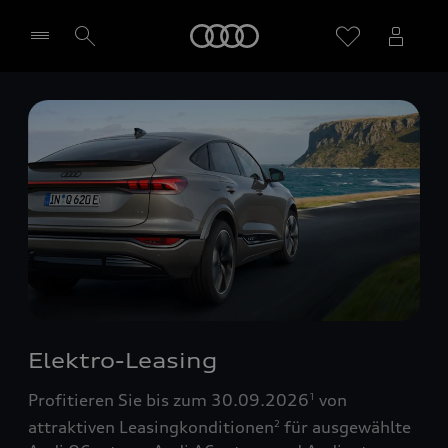
Startseite
Händler wählen
Elektro-Leasing
Profitieren Sie bis zum 30.09.2026
von
1
attraktiven Leasingkonditionen
für ausgewählte
2