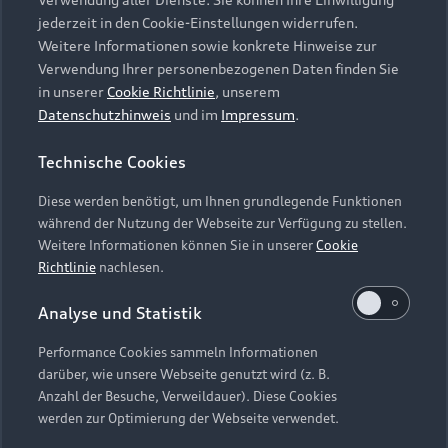
Audi Services
Über Audi
Kundenservice
jederzeit in den Cookie-Einstellungen widerrufen.
Finanzierung
Garantie
Weitere Informationen sowie konkrete Hinweise zur
Händlersuche
Aktionen & Angebote
Verwendung Ihrer personenbezogenen Daten finden Sie
Unternehmen
Audi digital services
in unserer
Cookie Richtlinie
, unserem
Audi Code
Geschäftskunden
Datenschutzhinweis
und im
Impressum
.
Karriere
myAudi
Häufige Fragen (FAQ)
Investor Relations
Technische Cookies
© 2026 AUDI AG. Alle Rechte vorbehalten
Audi Online Beratung
Presse & Media Center
Diese werden benötigt, um Ihnen grundlegende Funktionen
Impressum
Rechtliches
Hinweisgebersystem
Online-Terminvereinbarung
während der Nutzung der Webseite zur Verfügung zu stellen.
Datenschutz
Datenschutzinformation
Cookie-Einstellungen
Weitere Informationen können Sie in unserer
Cookie
Servicekontakt
Cookie-Richtlinie
Barrierefreiheit
Richtlinie
nachlesen.
Audi erleben
Digital Services Act
EU Data Act
Bordbuch & Bedienungsanleitungen
Analyse und Statistik
Newsletter
Verträge kündigen
Performance Cookies sammeln Informationen
Hinweis: Die aktuelle Darstellung und Anordnung der
darüber, wie unsere Webseite genutzt wird (z. B.
Vertrag widerrufen
Embleme am Fahrzeug bei allen Abbildungen auf dieser
Anzahl der Besuche, Verweildauer). Diese Cookies
Webseite kann abweichen.
werden zur Optimierung der Webseite verwendet.