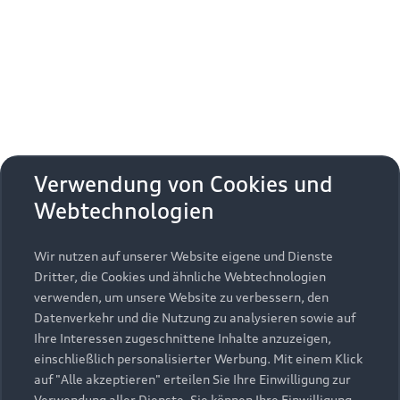
Erhalten Sie kostenfrei eine online
Fahrzeugbewertung und besprechen Sie alles
weitere mit Ihrem ausgewählten Audi Partner.
Jetzt kostenlos bewerten
Zurück nach oben
Verwendung von Cookies und
Webtechnologien
Modelle
Wir nutzen auf unserer Website eigene und Dienste
Kaufen & leasen
Alle Modelle
Dritter, die Cookies und ähnliche Webtechnologien
verwenden, um unsere Website zu verbessern, den
Modelle vergleichen
Service & Zubehör
Neuwagensuche
Datenverkehr und die Nutzung zu analysieren sowie auf
Elektromodelle
Ihre Interessen zugeschnittene Inhalte anzuzeigen,
Gebrauchtwagensuche
einschließlich personalisierter Werbung. Mit einem Klick
Support
Saisonale Angebote
Plug-in-Hybride
auf "Alle akzeptieren" erteilen Sie Ihre Einwilligung zur
Gebrauchtwagen
Verwendung aller Dienste. Sie können Ihre Einwilligung