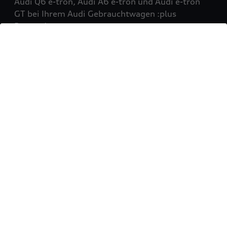
Audi Q6 e-tron, Audi A6 e-tron und Audi e-tron
GT bei Ihrem Audi Gebrauchtwagen :plus
Partner!
Mehr erfahren
Sie möchten Ihr Fahrzeug
verkaufen?