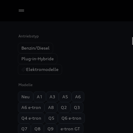
Antriebstyp
Händler wählen
Benzin/Diesel
Plug-in-Hybride
Elektromodelle
Modelle
Neu
A1
A3
A5
A6
A6 e-tron
A8
Q2
Q3
Q4 e-tron
Q5
Q6 e-tron
Q7
Q8
Q9
e-tron GT