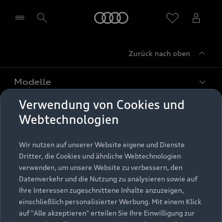
Startseite
Zurück nach oben
Händler wählen
Modelle
Verwendung von Cookies und
Kaufen & leasen
Alle Modelle
Webtechnologien
Modelle vergleichen
Service & Zubehör
Neuwagensuche
Wir nutzen auf unserer Website eigene und Dienste
Elektromodelle
Dritter, die Cookies und ähnliche Webtechnologien
Gebrauchtwagensuche
Support
verwenden, um unsere Website zu verbessern, den
Saisonale Angebote
Plug-in-Hybride
Datenverkehr und die Nutzung zu analysieren sowie auf
Gebrauchtwagen
Audi Services
Ihre Interessen zugeschnittene Inhalte anzuzeigen,
Über Audi
Kundenservice
Finanzierung
einschließlich personalisierter Werbung. Mit einem Klick
Garantie
auf "Alle akzeptieren" erteilen Sie Ihre Einwilligung zur
Händlersuche
Aktionen & Angebote