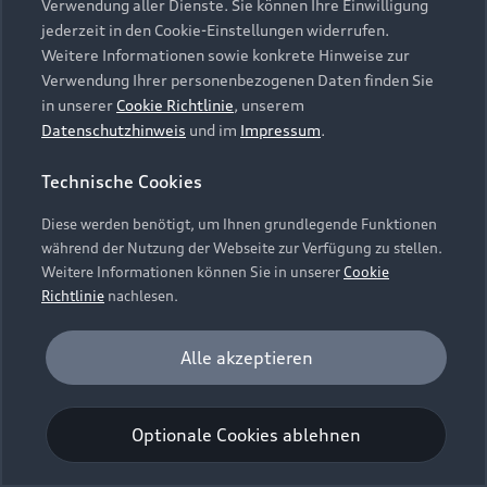
Verwendung aller Dienste. Sie können Ihre Einwilligung
Unternehmen
Audi digital services
jederzeit in den Cookie-Einstellungen widerrufen.
Audi Code
Geschäftskunden
Karriere
Weitere Informationen sowie konkrete Hinweise zur
myAudi
Häufige Fragen (FAQ)
Verwendung Ihrer personenbezogenen Daten finden Sie
Investor Relations
in unserer
Cookie Richtlinie
, unserem
© 2026 AUDI AG. Alle Rechte vorbehalten
Audi Online Beratung
Datenschutzhinweis
und im
Impressum
.
Presse & Media Center
Impressum
Rechtliches
Hinweisgebersystem
Online-Terminvereinbarung
Technische Cookies
Datenschutz
Datenschutzinformation
Cookie-Einstellungen
Servicekontakt
Cookie-Richtlinie
Barrierefreiheit
Diese werden benötigt, um Ihnen grundlegende Funktionen
Audi erleben
Digital Services Act
EU Data Act
während der Nutzung der Webseite zur Verfügung zu stellen.
Bordbuch & Bedienungsanleitungen
Newsletter
Weitere Informationen können Sie in unserer
Cookie
Verträge kündigen
Richtlinie
nachlesen.
Hinweis: Die aktuelle Darstellung und Anordnung der
Vertrag widerrufen
Embleme am Fahrzeug bei allen Abbildungen auf dieser
Analyse und Statistik
Alle akzeptieren
Webseite kann abweichen.
Performance Cookies sammeln Informationen
darüber, wie unsere Webseite genutzt wird (z. B.
Optionale Cookies ablehnen
Anzahl der Besuche, Verweildauer). Diese Cookies
werden zur Optimierung der Webseite verwendet.