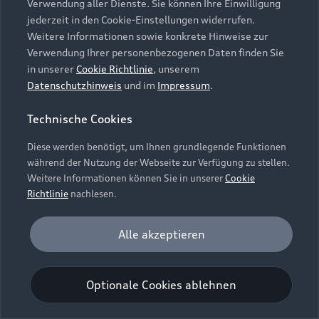
Verwendung aller Dienste. Sie können Ihre Einwilligung
Unternehmen
Audi digital services
jederzeit in den Cookie-Einstellungen widerrufen.
Audi Code
Geschäftskunden
Karriere
Weitere Informationen sowie konkrete Hinweise zur
myAudi
Häufige Fragen (FAQ)
Verwendung Ihrer personenbezogenen Daten finden Sie
Investor Relations
in unserer
Cookie Richtlinie
, unserem
© 2026 AUDI AG. Alle Rechte vorbehalten
Audi Online Beratung
Datenschutzhinweis
und im
Impressum
.
Presse & Media Center
Impressum
Rechtliches
Hinweisgebersystem
Online-Terminvereinbarung
Technische Cookies
Datenschutz
Datenschutzinformation
Cookie-Einstellungen
Servicekontakt
Cookie-Richtlinie
Barrierefreiheit
Diese werden benötigt, um Ihnen grundlegende Funktionen
Audi erleben
Digital Services Act
EU Data Act
während der Nutzung der Webseite zur Verfügung zu stellen.
Bordbuch & Bedienungsanleitungen
Newsletter
Weitere Informationen können Sie in unserer
Cookie
Verträge kündigen
Richtlinie
nachlesen.
Hinweis: Die aktuelle Darstellung und Anordnung der
Vertrag widerrufen
Embleme am Fahrzeug bei allen Abbildungen auf dieser
Analyse und Statistik
Alle akzeptieren
Webseite kann abweichen.
Performance Cookies sammeln Informationen
darüber, wie unsere Webseite genutzt wird (z. B.
Optionale Cookies ablehnen
Anzahl der Besuche, Verweildauer). Diese Cookies
werden zur Optimierung der Webseite verwendet.