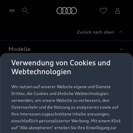
Startseite
Zurück nach oben
Händler wählen
Modelle
Verwendung von Cookies und
Kaufen & leasen
Alle Modelle
Webtechnologien
Modelle vergleichen
Service & Zubehör
Neuwagensuche
Wir nutzen auf unserer Website eigene und Dienste
Elektromodelle
Dritter, die Cookies und ähnliche Webtechnologien
Gebrauchtwagensuche
Support
verwenden, um unsere Website zu verbessern, den
Saisonale Angebote
Plug-in-Hybride
Datenverkehr und die Nutzung zu analysieren sowie auf
Gebrauchtwagen
Audi Services
Ihre Interessen zugeschnittene Inhalte anzuzeigen,
Über Audi
Kundenservice
Finanzierung
einschließlich personalisierter Werbung. Mit einem Klick
Garantie
auf "Alle akzeptieren" erteilen Sie Ihre Einwilligung zur
Händlersuche
Aktionen & Angebote