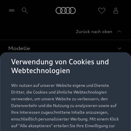
Startseite
Zurück nach oben
Händler wählen
Modelle
Verwendung von Cookies und
Kaufen & leasen
Alle Modelle
Webtechnologien
Modelle vergleichen
Service & Zubehör
Neuwagensuche
Wir nutzen auf unserer Website eigene und Dienste
Elektromodelle
Dritter, die Cookies und ähnliche Webtechnologien
Gebrauchtwagensuche
Support
verwenden, um unsere Website zu verbessern, den
Saisonale Angebote
Plug-in-Hybride
Datenverkehr und die Nutzung zu analysieren sowie auf
Gebrauchtwagen
Audi Services
Ihre Interessen zugeschnittene Inhalte anzuzeigen,
Über Audi
Kundenservice
Finanzierung
einschließlich personalisierter Werbung. Mit einem Klick
Garantie
auf "Alle akzeptieren" erteilen Sie Ihre Einwilligung zur
Händlersuche
Aktionen & Angebote