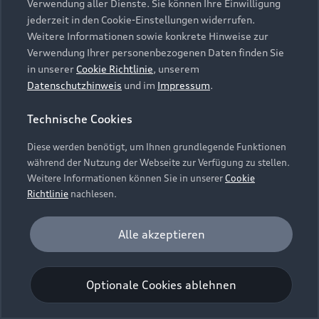
Verwendung aller Dienste. Sie können Ihre Einwilligung
Unternehmen
Audi digital services
jederzeit in den Cookie-Einstellungen widerrufen.
Audi Code
Geschäftskunden
Karriere
Weitere Informationen sowie konkrete Hinweise zur
myAudi
Häufige Fragen (FAQ)
Verwendung Ihrer personenbezogenen Daten finden Sie
Investor Relations
in unserer
Cookie Richtlinie
, unserem
© 2026 AUDI AG. Alle Rechte vorbehalten
Audi Online Beratung
Datenschutzhinweis
und im
Impressum
.
Presse & Media Center
Impressum
Rechtliches
Hinweisgebersystem
Online-Terminvereinbarung
Technische Cookies
Datenschutz
Datenschutzinformation
Cookie-Einstellungen
Servicekontakt
Cookie-Richtlinie
Barrierefreiheit
Diese werden benötigt, um Ihnen grundlegende Funktionen
Audi erleben
Digital Services Act
EU Data Act
während der Nutzung der Webseite zur Verfügung zu stellen.
Bordbuch & Bedienungsanleitungen
Newsletter
Weitere Informationen können Sie in unserer
Cookie
Verträge kündigen
Richtlinie
nachlesen.
Hinweis: Die aktuelle Darstellung und Anordnung der
Vertrag widerrufen
Embleme am Fahrzeug bei allen Abbildungen auf dieser
Analyse und Statistik
Alle akzeptieren
Webseite kann abweichen.
Performance Cookies sammeln Informationen
darüber, wie unsere Webseite genutzt wird (z. B.
Optionale Cookies ablehnen
Anzahl der Besuche, Verweildauer). Diese Cookies
werden zur Optimierung der Webseite verwendet.