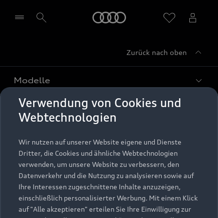
Startseite
Zurück nach oben
Händler wählen
Modelle
Verwendung von Cookies und
Kaufen & leasen
Alle Modelle
Webtechnologien
Modelle vergleichen
Service & Zubehör
Neuwagensuche
Wir nutzen auf unserer Website eigene und Dienste
Elektromodelle
Dritter, die Cookies und ähnliche Webtechnologien
Gebrauchtwagensuche
Support
verwenden, um unsere Website zu verbessern, den
Saisonale Angebote
Plug-in-Hybride
Datenverkehr und die Nutzung zu analysieren sowie auf
Gebrauchtwagen
Audi Services
Ihre Interessen zugeschnittene Inhalte anzuzeigen,
Über Audi
Kundenservice
Finanzierung
einschließlich personalisierter Werbung. Mit einem Klick
Garantie
auf "Alle akzeptieren" erteilen Sie Ihre Einwilligung zur
Händlersuche
Aktionen & Angebote