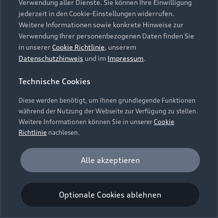
Verwendung aller Dienste. Sie können Ihre Einwilligung
Unternehmen
Audi digital services
jederzeit in den Cookie-Einstellungen widerrufen.
Audi Code
Geschäftskunden
Karriere
Weitere Informationen sowie konkrete Hinweise zur
myAudi
Häufige Fragen (FAQ)
Verwendung Ihrer personenbezogenen Daten finden Sie
Investor Relations
in unserer
Cookie Richtlinie
, unserem
© 2026 AUDI AG. Alle Rechte vorbehalten
Audi Online Beratung
Datenschutzhinweis
und im
Impressum
.
Presse & Media Center
Impressum
Rechtliches
Hinweisgebersystem
Online-Terminvereinbarung
Technische Cookies
Datenschutz
Datenschutzinformation
Cookie-Einstellungen
Servicekontakt
Cookie-Richtlinie
Barrierefreiheit
Diese werden benötigt, um Ihnen grundlegende Funktionen
Audi erleben
Digital Services Act
EU Data Act
während der Nutzung der Webseite zur Verfügung zu stellen.
Bordbuch & Bedienungsanleitungen
Newsletter
Weitere Informationen können Sie in unserer
Cookie
Verträge kündigen
Richtlinie
nachlesen.
Hinweis: Die aktuelle Darstellung und Anordnung der
Vertrag widerrufen
Embleme am Fahrzeug bei allen Abbildungen auf dieser
Analyse und Statistik
Alle akzeptieren
Webseite kann abweichen.
Performance Cookies sammeln Informationen
darüber, wie unsere Webseite genutzt wird (z. B.
Optionale Cookies ablehnen
Anzahl der Besuche, Verweildauer). Diese Cookies
werden zur Optimierung der Webseite verwendet.