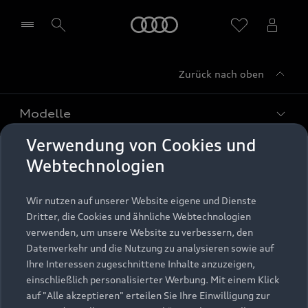
Startseite
Zurück nach oben
Händler wählen
Modelle
Verwendung von Cookies und
Kaufen & leasen
Alle Modelle
Webtechnologien
Modelle vergleichen
Service & Zubehör
Neuwagensuche
Wir nutzen auf unserer Website eigene und Dienste
Elektromodelle
Dritter, die Cookies und ähnliche Webtechnologien
Gebrauchtwagensuche
Support
verwenden, um unsere Website zu verbessern, den
Saisonale Angebote
Plug-in-Hybride
Datenverkehr und die Nutzung zu analysieren sowie auf
Gebrauchtwagen
Audi Services
Ihre Interessen zugeschnittene Inhalte anzuzeigen,
Über Audi
Kundenservice
Finanzierung
einschließlich personalisierter Werbung. Mit einem Klick
Garantie
auf "Alle akzeptieren" erteilen Sie Ihre Einwilligung zur
Händlersuche
Aktionen & Angebote