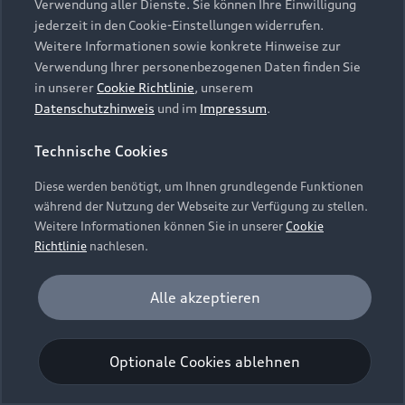
Verwendung aller Dienste. Sie können Ihre Einwilligung
Unternehmen
Audi digital services
jederzeit in den Cookie-Einstellungen widerrufen.
Audi Code
Geschäftskunden
Karriere
Weitere Informationen sowie konkrete Hinweise zur
myAudi
Häufige Fragen (FAQ)
Verwendung Ihrer personenbezogenen Daten finden Sie
Investor Relations
in unserer
Cookie Richtlinie
, unserem
© 2026 AUDI AG. Alle Rechte vorbehalten
Audi Online Beratung
Datenschutzhinweis
und im
Impressum
.
Presse & Media Center
Impressum
Rechtliches
Hinweisgebersystem
Online-Terminvereinbarung
Technische Cookies
Datenschutz
Datenschutzinformation
Cookie-Einstellungen
Servicekontakt
Cookie-Richtlinie
Barrierefreiheit
Diese werden benötigt, um Ihnen grundlegende Funktionen
Audi erleben
Digital Services Act
EU Data Act
während der Nutzung der Webseite zur Verfügung zu stellen.
Bordbuch & Bedienungsanleitungen
Newsletter
Weitere Informationen können Sie in unserer
Cookie
Verträge kündigen
Richtlinie
nachlesen.
Hinweis: Die aktuelle Darstellung und Anordnung der
Vertrag widerrufen
Embleme am Fahrzeug bei allen Abbildungen auf dieser
Analyse und Statistik
Alle akzeptieren
Webseite kann abweichen.
Performance Cookies sammeln Informationen
darüber, wie unsere Webseite genutzt wird (z. B.
Optionale Cookies ablehnen
Anzahl der Besuche, Verweildauer). Diese Cookies
werden zur Optimierung der Webseite verwendet.