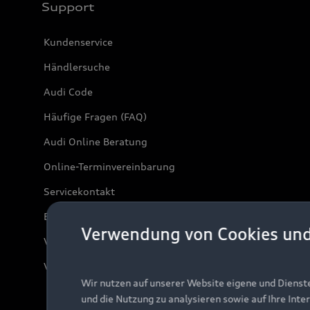
Support
Kundenservice
Händlersuche
Audi Code
Häufige Fragen (FAQ)
Audi Online Beratung
Online-Terminvereinbarung
Servicekontakt
Bordbuch & Bedienungsanleitungen
Verwendung von Cookies un
Verträge kündigen
Vertrag widerrufen
Wir nutzen auf unserer Website eigene und Dienst
und die Nutzung zu analysieren sowie auf Ihre Inte