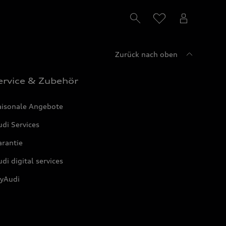
Zurück nach oben
ervice & Zubehör
aisonale Angebote
di Services
arantie
di digital services
yAudi