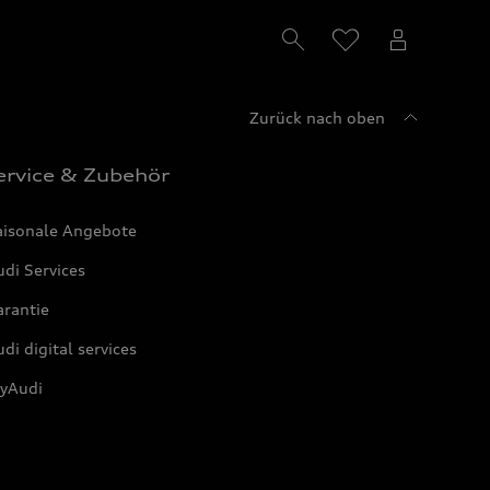
Zurück nach oben
ervice & Zubehör
aisonale Angebote
di Services
arantie
di digital services
yAudi