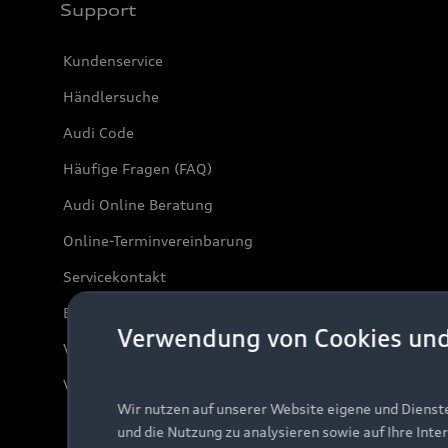
Support
Kundenservice
Händlersuche
Audi Code
Häufige Fragen (FAQ)
Audi Online Beratung
Online-Terminvereinbarung
Servicekontakt
Bordbuch & Bedienungsanleitungen
Verwendung von Cookies un
Verträge kündigen
Vertrag widerrufen
Wir nutzen auf unserer Website eigene und Dienst
und die Nutzung zu analysieren sowie auf Ihre Inte