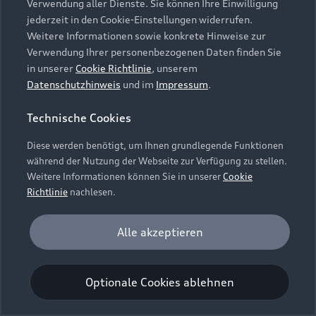
Verwendung aller Dienste. Sie können Ihre Einwilligung
Unternehmen
Audi digital services
jederzeit in den Cookie-Einstellungen widerrufen.
Audi Code
Geschäftskunden
Karriere
Weitere Informationen sowie konkrete Hinweise zur
myAudi
Häufige Fragen (FAQ)
Verwendung Ihrer personenbezogenen Daten finden Sie
Investor Relations
in unserer
Cookie Richtlinie
, unserem
© 2026 AUDI AG. Alle Rechte vorbehalten
Audi Online Beratung
Datenschutzhinweis
und im
Impressum
.
Presse & Media Center
Impressum
Rechtliches
Hinweisgebersystem
Online-Terminvereinbarung
Technische Cookies
Datenschutz
Datenschutzinformation
Cookie-Einstellungen
Servicekontakt
Cookie-Richtlinie
Barrierefreiheit
Diese werden benötigt, um Ihnen grundlegende Funktionen
Audi erleben
Digital Services Act
EU Data Act
während der Nutzung der Webseite zur Verfügung zu stellen.
Bordbuch & Bedienungsanleitungen
Newsletter
Weitere Informationen können Sie in unserer
Cookie
Verträge kündigen
Richtlinie
nachlesen.
Hinweis: Die aktuelle Darstellung und Anordnung der
Vertrag widerrufen
Embleme am Fahrzeug bei allen Abbildungen auf dieser
Analyse und Statistik
Alle akzeptieren
Webseite kann abweichen.
Performance Cookies sammeln Informationen
darüber, wie unsere Webseite genutzt wird (z. B.
Optionale Cookies ablehnen
Anzahl der Besuche, Verweildauer). Diese Cookies
werden zur Optimierung der Webseite verwendet.