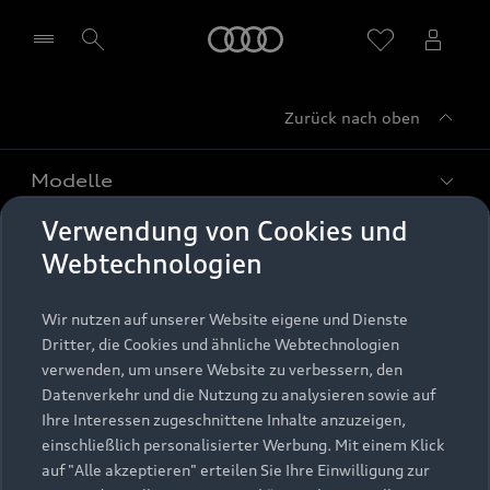
Startseite
Zurück nach oben
Händler wählen
Modelle
Verwendung von Cookies und
Kaufen & leasen
Alle Modelle
Webtechnologien
Modelle vergleichen
Service & Zubehör
Neuwagensuche
Wir nutzen auf unserer Website eigene und Dienste
Elektromodelle
Dritter, die Cookies und ähnliche Webtechnologien
Gebrauchtwagensuche
Support
verwenden, um unsere Website zu verbessern, den
Saisonale Angebote
Plug-in-Hybride
Datenverkehr und die Nutzung zu analysieren sowie auf
Gebrauchtwagen
Audi Services
Ihre Interessen zugeschnittene Inhalte anzuzeigen,
Über Audi
Kundenservice
Finanzierung
einschließlich personalisierter Werbung. Mit einem Klick
Garantie
auf "Alle akzeptieren" erteilen Sie Ihre Einwilligung zur
Händlersuche
Aktionen & Angebote