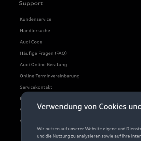
Support
Kundenservice
Händlersuche
Audi Code
Häufige Fragen (FAQ)
Audi Online Beratung
Online-Terminvereinbarung
Servicekontakt
Bordbuch & Bedienungsanleitungen
Verwendung von Cookies un
Verträge kündigen
Vertrag widerrufen
Wir nutzen auf unserer Website eigene und Dienst
und die Nutzung zu analysieren sowie auf Ihre Inte