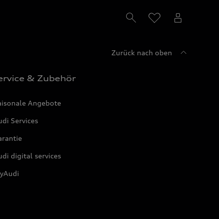
Zurück nach oben
ervice & Zubehör
aisonale Angebote
di Services
arantie
di digital services
yAudi