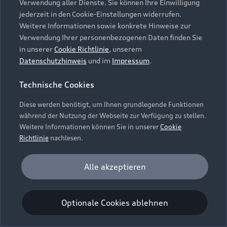
Verwendung aller Dienste. Sie können Ihre Einwilligung
Unternehmen
Audi digital services
jederzeit in den Cookie-Einstellungen widerrufen.
Audi Code
Geschäftskunden
Karriere
Weitere Informationen sowie konkrete Hinweise zur
myAudi
Häufige Fragen (FAQ)
Verwendung Ihrer personenbezogenen Daten finden Sie
Investor Relations
in unserer
Cookie Richtlinie
, unserem
© 2026 AUDI AG. Alle Rechte vorbehalten
Audi Online Beratung
Datenschutzhinweis
und im
Impressum
.
Presse & Media Center
Impressum
Rechtliches
Hinweisgebersystem
Online-Terminvereinbarung
Technische Cookies
Datenschutz
Datenschutzinformation
Cookie-Einstellungen
Servicekontakt
Cookie-Richtlinie
Barrierefreiheit
Diese werden benötigt, um Ihnen grundlegende Funktionen
Audi erleben
Digital Services Act
EU Data Act
während der Nutzung der Webseite zur Verfügung zu stellen.
Bordbuch & Bedienungsanleitungen
Newsletter
Weitere Informationen können Sie in unserer
Cookie
Verträge kündigen
Richtlinie
nachlesen.
Hinweis: Die aktuelle Darstellung und Anordnung der
Vertrag widerrufen
Embleme am Fahrzeug bei allen Abbildungen auf dieser
Analyse und Statistik
Alle akzeptieren
Webseite kann abweichen.
Performance Cookies sammeln Informationen
darüber, wie unsere Webseite genutzt wird (z. B.
Optionale Cookies ablehnen
Anzahl der Besuche, Verweildauer). Diese Cookies
werden zur Optimierung der Webseite verwendet.