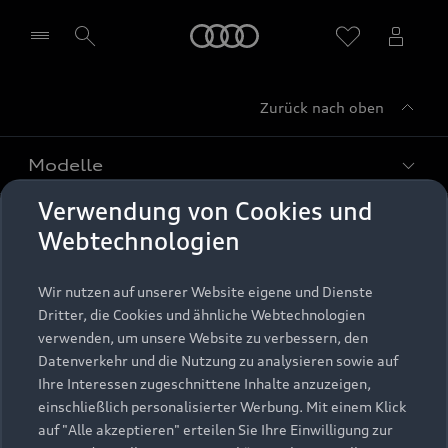
Startseite
Zurück nach oben
Händler wählen
Modelle
Verwendung von Cookies und
Kaufen & leasen
Alle Modelle
Webtechnologien
Modelle vergleichen
Service & Zubehör
Neuwagensuche
Wir nutzen auf unserer Website eigene und Dienste
Elektromodelle
Dritter, die Cookies und ähnliche Webtechnologien
Gebrauchtwagensuche
Support
verwenden, um unsere Website zu verbessern, den
Saisonale Angebote
Plug-in-Hybride
Datenverkehr und die Nutzung zu analysieren sowie auf
Gebrauchtwagen
Audi Services
Ihre Interessen zugeschnittene Inhalte anzuzeigen,
Über Audi
Kundenservice
Finanzierung
einschließlich personalisierter Werbung. Mit einem Klick
Garantie
auf "Alle akzeptieren" erteilen Sie Ihre Einwilligung zur
Händlersuche
Aktionen & Angebote