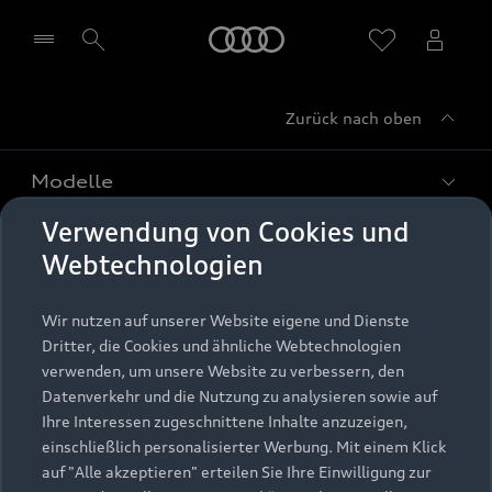
Startseite
Zurück nach oben
Händler wählen
Modelle
Verwendung von Cookies und
Kaufen & leasen
Alle Modelle
Webtechnologien
Modelle vergleichen
Service & Zubehör
Neuwagensuche
Wir nutzen auf unserer Website eigene und Dienste
Elektromodelle
Dritter, die Cookies und ähnliche Webtechnologien
Gebrauchtwagensuche
Support
verwenden, um unsere Website zu verbessern, den
Saisonale Angebote
Plug-in-Hybride
Datenverkehr und die Nutzung zu analysieren sowie auf
Gebrauchtwagen
Audi Services
Ihre Interessen zugeschnittene Inhalte anzuzeigen,
Über Audi
Kundenservice
Finanzierung
einschließlich personalisierter Werbung. Mit einem Klick
Garantie
auf "Alle akzeptieren" erteilen Sie Ihre Einwilligung zur
Händlersuche
Aktionen & Angebote