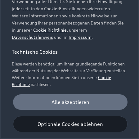
Verwendung aller Dienste. Sie können Ihre Einwilligung
Unternehmen
Audi digital services
jederzeit in den Cookie-Einstellungen widerrufen.
Audi Code
Geschäftskunden
Karriere
Weitere Informationen sowie konkrete Hinweise zur
myAudi
Häufige Fragen (FAQ)
Verwendung Ihrer personenbezogenen Daten finden Sie
Investor Relations
in unserer
Cookie Richtlinie
, unserem
© 2026 AUDI AG. Alle Rechte vorbehalten
Audi Online Beratung
Datenschutzhinweis
und im
Impressum
.
Presse & Media Center
Impressum
Rechtliches
Hinweisgebersystem
Online-Terminvereinbarung
Technische Cookies
Datenschutz
Datenschutzinformation
Cookie-Einstellungen
Servicekontakt
Cookie-Richtlinie
Barrierefreiheit
Diese werden benötigt, um Ihnen grundlegende Funktionen
Audi erleben
Digital Services Act
EU Data Act
während der Nutzung der Webseite zur Verfügung zu stellen.
Bordbuch & Bedienungsanleitungen
Newsletter
Weitere Informationen können Sie in unserer
Cookie
Verträge kündigen
Richtlinie
nachlesen.
Hinweis: Die aktuelle Darstellung und Anordnung der
Vertrag widerrufen
Embleme am Fahrzeug bei allen Abbildungen auf dieser
Analyse und Statistik
Alle akzeptieren
Webseite kann abweichen.
Performance Cookies sammeln Informationen
darüber, wie unsere Webseite genutzt wird (z. B.
Optionale Cookies ablehnen
Anzahl der Besuche, Verweildauer). Diese Cookies
werden zur Optimierung der Webseite verwendet.