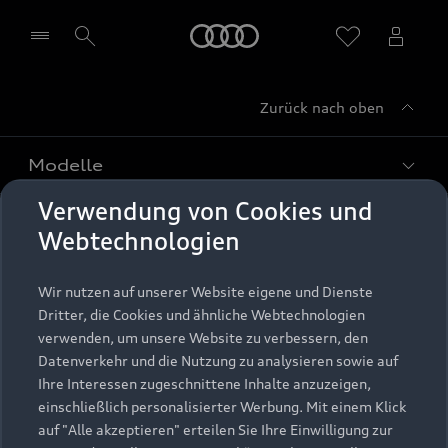
Startseite
Zurück nach oben
Händler wählen
Modelle
Verwendung von Cookies und
Kaufen & leasen
Alle Modelle
Webtechnologien
Modelle vergleichen
Service & Zubehör
Neuwagensuche
Wir nutzen auf unserer Website eigene und Dienste
Elektromodelle
Dritter, die Cookies und ähnliche Webtechnologien
Gebrauchtwagensuche
Support
verwenden, um unsere Website zu verbessern, den
Saisonale Angebote
Plug-in-Hybride
Datenverkehr und die Nutzung zu analysieren sowie auf
Gebrauchtwagen
Audi Services
Ihre Interessen zugeschnittene Inhalte anzuzeigen,
Über Audi
Kundenservice
Finanzierung
einschließlich personalisierter Werbung. Mit einem Klick
Garantie
auf "Alle akzeptieren" erteilen Sie Ihre Einwilligung zur
Händlersuche
Aktionen & Angebote