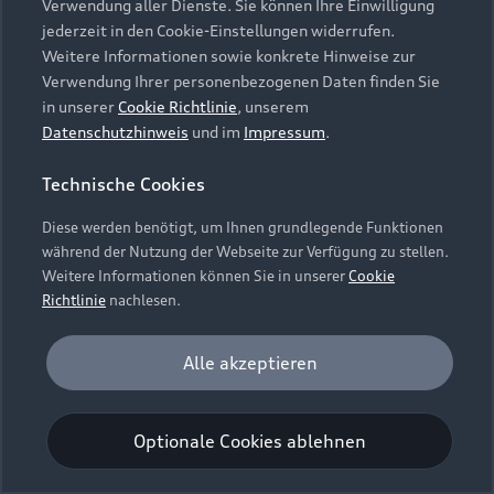
Verwendung aller Dienste. Sie können Ihre Einwilligung
Unternehmen
Audi digital services
jederzeit in den Cookie-Einstellungen widerrufen.
Audi Code
Geschäftskunden
Karriere
Weitere Informationen sowie konkrete Hinweise zur
myAudi
Häufige Fragen (FAQ)
Verwendung Ihrer personenbezogenen Daten finden Sie
Investor Relations
in unserer
Cookie Richtlinie
, unserem
© 2026 AUDI AG. Alle Rechte vorbehalten
Audi Online Beratung
Datenschutzhinweis
und im
Impressum
.
Presse & Media Center
Impressum
Rechtliches
Hinweisgebersystem
Online-Terminvereinbarung
Technische Cookies
Datenschutz
Datenschutzinformation
Cookie-Einstellungen
Servicekontakt
Cookie-Richtlinie
Barrierefreiheit
Diese werden benötigt, um Ihnen grundlegende Funktionen
Audi erleben
Digital Services Act
EU Data Act
während der Nutzung der Webseite zur Verfügung zu stellen.
Bordbuch & Bedienungsanleitungen
Newsletter
Weitere Informationen können Sie in unserer
Cookie
Verträge kündigen
Richtlinie
nachlesen.
Hinweis: Die aktuelle Darstellung und Anordnung der
Vertrag widerrufen
Embleme am Fahrzeug bei allen Abbildungen auf dieser
Analyse und Statistik
Alle akzeptieren
Webseite kann abweichen.
Performance Cookies sammeln Informationen
darüber, wie unsere Webseite genutzt wird (z. B.
Optionale Cookies ablehnen
Anzahl der Besuche, Verweildauer). Diese Cookies
werden zur Optimierung der Webseite verwendet.