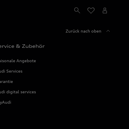
Zurück nach oben
ervice & Zubehör
aisonale Angebote
di Services
arantie
di digital services
yAudi