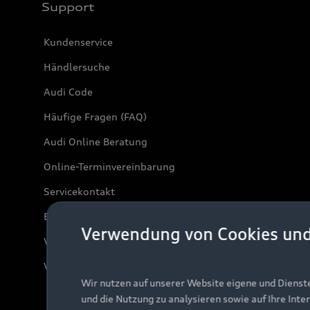
Support
Kundenservice
Händlersuche
Audi Code
Häufige Fragen (FAQ)
Audi Online Beratung
Online-Terminvereinbarung
Servicekontakt
Bordbuch & Bedienungsanleitungen
Verwendung von Cookies un
Verträge kündigen
Vertrag widerrufen
Wir nutzen auf unserer Website eigene und Dienst
und die Nutzung zu analysieren sowie auf Ihre Inte