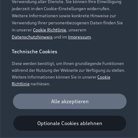
Verwendung aller Dienste. Sie können Ihre Einwilligung
Unternehmen
Audi digital services
jederzeit in den Cookie-Einstellungen widerrufen.
Audi Code
Geschäftskunden
Karriere
Weitere Informationen sowie konkrete Hinweise zur
myAudi
Häufige Fragen (FAQ)
Verwendung Ihrer personenbezogenen Daten finden Sie
Investor Relations
in unserer
Cookie Richtlinie
, unserem
© 2026 AUDI AG. Alle Rechte vorbehalten
Audi Online Beratung
Datenschutzhinweis
und im
Impressum
.
Presse & Media Center
Impressum
Rechtliches
Hinweisgebersystem
Online-Terminvereinbarung
Technische Cookies
Datenschutz
Datenschutzinformation
Cookie-Einstellungen
Servicekontakt
Cookie-Richtlinie
Barrierefreiheit
Diese werden benötigt, um Ihnen grundlegende Funktionen
Audi erleben
Digital Services Act
EU Data Act
während der Nutzung der Webseite zur Verfügung zu stellen.
Bordbuch & Bedienungsanleitungen
Newsletter
Weitere Informationen können Sie in unserer
Cookie
Verträge kündigen
Richtlinie
nachlesen.
Hinweis: Die aktuelle Darstellung und Anordnung der
Vertrag widerrufen
Embleme am Fahrzeug bei allen Abbildungen auf dieser
Analyse und Statistik
Alle akzeptieren
Webseite kann abweichen.
Performance Cookies sammeln Informationen
darüber, wie unsere Webseite genutzt wird (z. B.
Optionale Cookies ablehnen
Anzahl der Besuche, Verweildauer). Diese Cookies
werden zur Optimierung der Webseite verwendet.