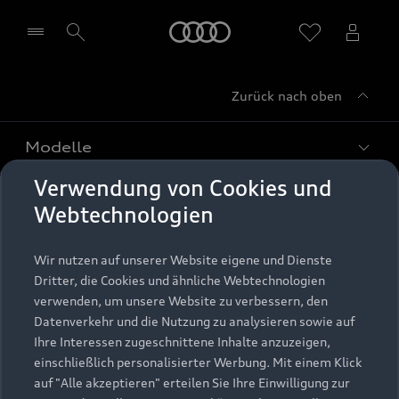
Startseite
Zurück nach oben
Händler wählen
Modelle
Verwendung von Cookies und
Kaufen & leasen
Alle Modelle
Webtechnologien
Modelle vergleichen
Service & Zubehör
Neuwagensuche
Wir nutzen auf unserer Website eigene und Dienste
Elektromodelle
Dritter, die Cookies und ähnliche Webtechnologien
Gebrauchtwagensuche
Support
verwenden, um unsere Website zu verbessern, den
Saisonale Angebote
Plug-in-Hybride
Datenverkehr und die Nutzung zu analysieren sowie auf
Gebrauchtwagen
Audi Services
Ihre Interessen zugeschnittene Inhalte anzuzeigen,
Über Audi
Kundenservice
Finanzierung
einschließlich personalisierter Werbung. Mit einem Klick
Garantie
auf "Alle akzeptieren" erteilen Sie Ihre Einwilligung zur
Händlersuche
Aktionen & Angebote