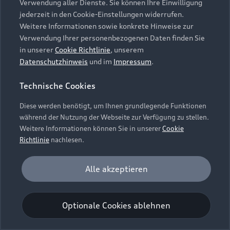
Verwendung aller Dienste. Sie können Ihre Einwilligung
Unternehmen
Audi digital services
jederzeit in den Cookie-Einstellungen widerrufen.
Audi Code
Geschäftskunden
Karriere
Weitere Informationen sowie konkrete Hinweise zur
myAudi
Häufige Fragen (FAQ)
Verwendung Ihrer personenbezogenen Daten finden Sie
Investor Relations
in unserer
Cookie Richtlinie
, unserem
© 2026 AUDI AG. Alle Rechte vorbehalten
Audi Online Beratung
Datenschutzhinweis
und im
Impressum
.
Presse & Media Center
Impressum
Rechtliches
Hinweisgebersystem
Online-Terminvereinbarung
Technische Cookies
Datenschutz
Datenschutzinformation
Cookie-Einstellungen
Servicekontakt
Cookie-Richtlinie
Barrierefreiheit
Diese werden benötigt, um Ihnen grundlegende Funktionen
Audi erleben
Digital Services Act
EU Data Act
während der Nutzung der Webseite zur Verfügung zu stellen.
Bordbuch & Bedienungsanleitungen
Newsletter
Weitere Informationen können Sie in unserer
Cookie
Verträge kündigen
Richtlinie
nachlesen.
Hinweis: Die aktuelle Darstellung und Anordnung der
Vertrag widerrufen
Embleme am Fahrzeug bei allen Abbildungen auf dieser
Analyse und Statistik
Alle akzeptieren
Webseite kann abweichen.
Performance Cookies sammeln Informationen
darüber, wie unsere Webseite genutzt wird (z. B.
Optionale Cookies ablehnen
Anzahl der Besuche, Verweildauer). Diese Cookies
werden zur Optimierung der Webseite verwendet.