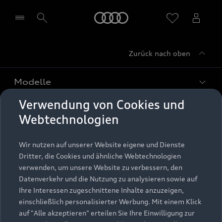
Startseite
Zurück nach oben
Händler wählen
Modelle
Verwendung von Cookies und
Kaufen & leasen
Alle Modelle
Webtechnologien
Modelle vergleichen
Service & Zubehör
Neuwagensuche
Wir nutzen auf unserer Website eigene und Dienste
Elektromodelle
Dritter, die Cookies und ähnliche Webtechnologien
Gebrauchtwagensuche
Support
verwenden, um unsere Website zu verbessern, den
Saisonale Angebote
Plug-in-Hybride
Datenverkehr und die Nutzung zu analysieren sowie auf
Gebrauchtwagen
Audi Services
Ihre Interessen zugeschnittene Inhalte anzuzeigen,
Über Audi
Kundenservice
Finanzierung
einschließlich personalisierter Werbung. Mit einem Klick
Garantie
auf "Alle akzeptieren" erteilen Sie Ihre Einwilligung zur
Händlersuche
Aktionen & Angebote