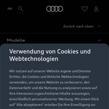
Startseite
Zurück nach oben
Händler wählen
Modelle
Verwendung von Cookies und
Kaufen & leasen
Alle Modelle
Webtechnologien
Modelle vergleichen
Service & Zubehör
Neuwagensuche
Wir nutzen auf unserer Website eigene und Dienste
Elektromodelle
Dritter, die Cookies und ähnliche Webtechnologien
Gebrauchtwagensuche
Support
verwenden, um unsere Website zu verbessern, den
Saisonale Angebote
Plug-in-Hybride
Datenverkehr und die Nutzung zu analysieren sowie auf
Gebrauchtwagen
Audi Services
Ihre Interessen zugeschnittene Inhalte anzuzeigen,
Über Audi
Kundenservice
Finanzierung
einschließlich personalisierter Werbung. Mit einem Klick
Garantie
auf "Alle akzeptieren" erteilen Sie Ihre Einwilligung zur
Händlersuche
Aktionen & Angebote