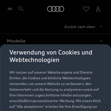
Startseite
Zurück nach oben
Händler wählen
Modelle
Verwendung von Cookies und
Kaufen & leasen
Alle Modelle
Webtechnologien
Modelle vergleichen
Service & Zubehör
Neuwagensuche
Wir nutzen auf unserer Website eigene und Dienste
Elektromodelle
Dritter, die Cookies und ähnliche Webtechnologien
Gebrauchtwagensuche
Support
verwenden, um unsere Website zu verbessern, den
Saisonale Angebote
Plug-in-Hybride
Datenverkehr und die Nutzung zu analysieren sowie auf
Gebrauchtwagen
Audi Services
Ihre Interessen zugeschnittene Inhalte anzuzeigen,
Über Audi
Kundenservice
Finanzierung
einschließlich personalisierter Werbung. Mit einem Klick
Garantie
auf "Alle akzeptieren" erteilen Sie Ihre Einwilligung zur
Händlersuche
Aktionen & Angebote