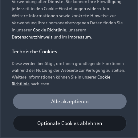
Verwendung aller Dienste. Sie können Ihre Einwilligung
Unternehmen
Audi digital services
jederzeit in den Cookie-Einstellungen widerrufen.
Audi Code
Geschäftskunden
Karriere
Weitere Informationen sowie konkrete Hinweise zur
myAudi
Häufige Fragen (FAQ)
Verwendung Ihrer personenbezogenen Daten finden Sie
Investor Relations
in unserer
Cookie Richtlinie
, unserem
© 2026 AUDI AG. Alle Rechte vorbehalten
Audi Online Beratung
Datenschutzhinweis
und im
Impressum
.
Presse & Media Center
Impressum
Rechtliches
Hinweisgebersystem
Online-Terminvereinbarung
Technische Cookies
Datenschutz
Datenschutzinformation
Cookie-Einstellungen
Servicekontakt
Cookie-Richtlinie
Barrierefreiheit
Diese werden benötigt, um Ihnen grundlegende Funktionen
Audi erleben
Digital Services Act
EU Data Act
während der Nutzung der Webseite zur Verfügung zu stellen.
Bordbuch & Bedienungsanleitungen
Newsletter
Weitere Informationen können Sie in unserer
Cookie
Verträge kündigen
Richtlinie
nachlesen.
Hinweis: Die aktuelle Darstellung und Anordnung der
Vertrag widerrufen
Embleme am Fahrzeug bei allen Abbildungen auf dieser
Analyse und Statistik
Alle akzeptieren
Webseite kann abweichen.
Performance Cookies sammeln Informationen
darüber, wie unsere Webseite genutzt wird (z. B.
Optionale Cookies ablehnen
Anzahl der Besuche, Verweildauer). Diese Cookies
werden zur Optimierung der Webseite verwendet.