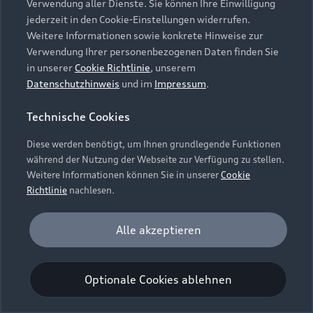
Verwendung aller Dienste. Sie können Ihre Einwilligung
Unternehmen
Audi digital services
jederzeit in den Cookie-Einstellungen widerrufen.
Audi Code
Geschäftskunden
Karriere
Weitere Informationen sowie konkrete Hinweise zur
myAudi
Häufige Fragen (FAQ)
Verwendung Ihrer personenbezogenen Daten finden Sie
Investor Relations
in unserer
Cookie Richtlinie
, unserem
© 2026 AUDI AG. Alle Rechte vorbehalten
Audi Online Beratung
Datenschutzhinweis
und im
Impressum
.
Presse & Media Center
Impressum
Rechtliches
Hinweisgebersystem
Online-Terminvereinbarung
Technische Cookies
Datenschutz
Datenschutzinformation
Cookie-Einstellungen
Servicekontakt
Cookie-Richtlinie
Barrierefreiheit
Diese werden benötigt, um Ihnen grundlegende Funktionen
Audi erleben
Digital Services Act
EU Data Act
während der Nutzung der Webseite zur Verfügung zu stellen.
Bordbuch & Bedienungsanleitungen
Newsletter
Weitere Informationen können Sie in unserer
Cookie
Verträge kündigen
Richtlinie
nachlesen.
Hinweis: Die aktuelle Darstellung und Anordnung der
Vertrag widerrufen
Embleme am Fahrzeug bei allen Abbildungen auf dieser
Analyse und Statistik
Alle akzeptieren
Webseite kann abweichen.
Performance Cookies sammeln Informationen
darüber, wie unsere Webseite genutzt wird (z. B.
Optionale Cookies ablehnen
Anzahl der Besuche, Verweildauer). Diese Cookies
werden zur Optimierung der Webseite verwendet.