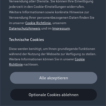
Verwendung aller Dienste. Sie können Ihre Einwilligung
Unternehmen
Audi digital services
jederzeit in den Cookie-Einstellungen widerrufen.
Audi Code
Geschäftskunden
Karriere
Weitere Informationen sowie konkrete Hinweise zur
myAudi
Häufige Fragen (FAQ)
Verwendung Ihrer personenbezogenen Daten finden Sie
Investor Relations
in unserer
Cookie Richtlinie
, unserem
© 2026 AUDI AG. Alle Rechte vorbehalten
Audi Online Beratung
Datenschutzhinweis
und im
Impressum
.
Presse & Media Center
Impressum
Rechtliches
Hinweisgebersystem
Online-Terminvereinbarung
Technische Cookies
Datenschutz
Datenschutzinformation
Cookie-Einstellungen
Servicekontakt
Cookie-Richtlinie
Barrierefreiheit
Diese werden benötigt, um Ihnen grundlegende Funktionen
Audi erleben
Digital Services Act
EU Data Act
während der Nutzung der Webseite zur Verfügung zu stellen.
Bordbuch & Bedienungsanleitungen
Newsletter
Weitere Informationen können Sie in unserer
Cookie
Verträge kündigen
Richtlinie
nachlesen.
Hinweis: Die aktuelle Darstellung und Anordnung der
Vertrag widerrufen
Embleme am Fahrzeug bei allen Abbildungen auf dieser
Analyse und Statistik
Alle akzeptieren
Webseite kann abweichen.
Performance Cookies sammeln Informationen
darüber, wie unsere Webseite genutzt wird (z. B.
Optionale Cookies ablehnen
Anzahl der Besuche, Verweildauer). Diese Cookies
werden zur Optimierung der Webseite verwendet.