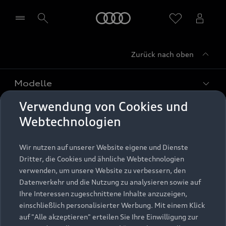
Startseite
Zurück nach oben
Händler wählen
Modelle
Verwendung von Cookies und
Kaufen & leasen
Alle Modelle
Webtechnologien
Modelle vergleichen
Service & Zubehör
Neuwagensuche
Wir nutzen auf unserer Website eigene und Dienste
Elektromodelle
Dritter, die Cookies und ähnliche Webtechnologien
Gebrauchtwagensuche
Support
verwenden, um unsere Website zu verbessern, den
Saisonale Angebote
Plug-in-Hybride
Datenverkehr und die Nutzung zu analysieren sowie auf
Gebrauchtwagen
Audi Services
Ihre Interessen zugeschnittene Inhalte anzuzeigen,
Über Audi
Kundenservice
Finanzierung
einschließlich personalisierter Werbung. Mit einem Klick
Garantie
auf "Alle akzeptieren" erteilen Sie Ihre Einwilligung zur
Händlersuche
Aktionen & Angebote