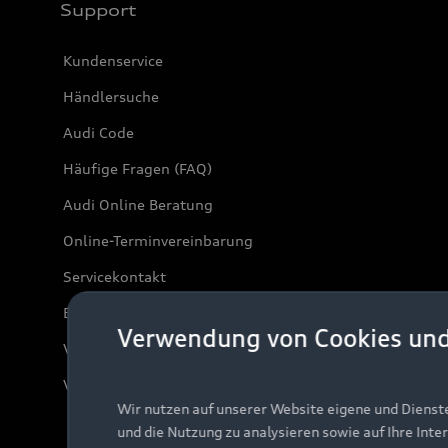
Support
Kundenservice
Händlersuche
Audi Code
Häufige Fragen (FAQ)
Audi Online Beratung
Online-Terminvereinbarung
Servicekontakt
Bordbuch & Bedienungsanleitungen
Verwendung von Cookies un
Verträge kündigen
Vertrag widerrufen
Wir nutzen auf unserer Website eigene und Dienst
und die Nutzung zu analysieren sowie auf Ihre Inte