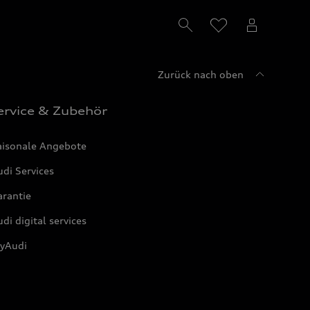
Zurück nach oben
ervice & Zubehör
aisonale Angebote
di Services
arantie
di digital services
yAudi