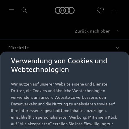
Startseite
Zurück nach oben
Händler wählen
Modelle
Verwendung von Cookies und
Kaufen & leasen
Alle Modelle
Webtechnologien
Modelle vergleichen
Service & Zubehör
Neuwagensuche
Wir nutzen auf unserer Website eigene und Dienste
Elektromodelle
Dritter, die Cookies und ähnliche Webtechnologien
Gebrauchtwagensuche
Support
verwenden, um unsere Website zu verbessern, den
Saisonale Angebote
Plug-in-Hybride
Datenverkehr und die Nutzung zu analysieren sowie auf
Gebrauchtwagen
Audi Services
Ihre Interessen zugeschnittene Inhalte anzuzeigen,
Über Audi
Kundenservice
Finanzierung
einschließlich personalisierter Werbung. Mit einem Klick
Garantie
auf "Alle akzeptieren" erteilen Sie Ihre Einwilligung zur
Händlersuche
Aktionen & Angebote