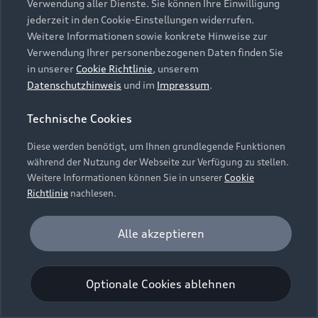
Verwendung aller Dienste. Sie können Ihre Einwilligung
Unternehmen
Audi digital services
jederzeit in den Cookie-Einstellungen widerrufen.
Audi Code
Geschäftskunden
Karriere
Weitere Informationen sowie konkrete Hinweise zur
myAudi
Häufige Fragen (FAQ)
Verwendung Ihrer personenbezogenen Daten finden Sie
Investor Relations
in unserer
Cookie Richtlinie
, unserem
© 2026 AUDI AG. Alle Rechte vorbehalten
Audi Online Beratung
Datenschutzhinweis
und im
Impressum
.
Presse & Media Center
Impressum
Rechtliches
Hinweisgebersystem
Online-Terminvereinbarung
Technische Cookies
Datenschutz
Datenschutzinformation
Cookie-Einstellungen
Servicekontakt
Cookie-Richtlinie
Barrierefreiheit
Diese werden benötigt, um Ihnen grundlegende Funktionen
Audi erleben
Digital Services Act
EU Data Act
während der Nutzung der Webseite zur Verfügung zu stellen.
Bordbuch & Bedienungsanleitungen
Newsletter
Weitere Informationen können Sie in unserer
Cookie
Verträge kündigen
Richtlinie
nachlesen.
Hinweis: Die aktuelle Darstellung und Anordnung der
Vertrag widerrufen
Embleme am Fahrzeug bei allen Abbildungen auf dieser
Analyse und Statistik
Alle akzeptieren
Webseite kann abweichen.
Performance Cookies sammeln Informationen
darüber, wie unsere Webseite genutzt wird (z. B.
Optionale Cookies ablehnen
Anzahl der Besuche, Verweildauer). Diese Cookies
werden zur Optimierung der Webseite verwendet.