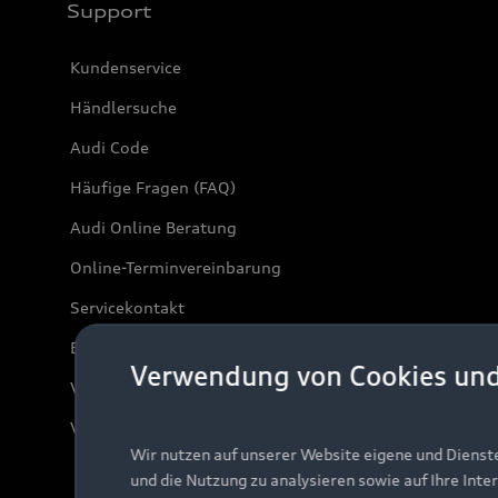
Support
Kundenservice
Händlersuche
Audi Code
Häufige Fragen (FAQ)
Audi Online Beratung
Online-Terminvereinbarung
Servicekontakt
Bordbuch & Bedienungsanleitungen
Verwendung von Cookies un
Verträge kündigen
Vertrag widerrufen
Wir nutzen auf unserer Website eigene und Dienst
und die Nutzung zu analysieren sowie auf Ihre Inte