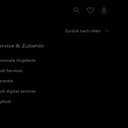
Zurück nach oben
ervice & Zubehör
aisonale Angebote
di Services
arantie
di digital services
yAudi