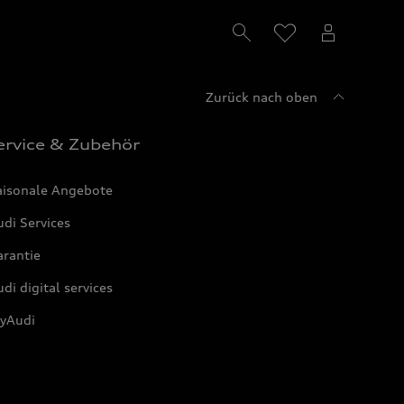
Zurück nach oben
ervice & Zubehör
aisonale Angebote
di Services
arantie
di digital services
yAudi