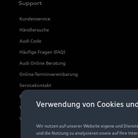
Support
Kundenservice
Händlersuche
Audi Code
Häufige Fragen (FAQ)
Audi Online Beratung
Online-Terminvereinbarung
Servicekontakt
Bordbuch & Bedienungsanleitungen
Verwendung von Cookies un
Verträge kündigen
Vertrag widerrufen
Wir nutzen auf unserer Website eigene und Dienst
und die Nutzung zu analysieren sowie auf Ihre Inte