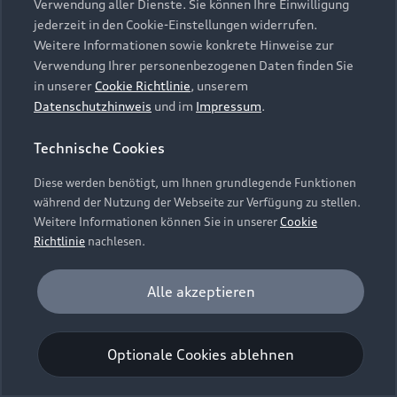
Verwendung aller Dienste. Sie können Ihre Einwilligung
Unternehmen
Audi digital services
jederzeit in den Cookie-Einstellungen widerrufen.
Audi Code
Geschäftskunden
Karriere
Weitere Informationen sowie konkrete Hinweise zur
myAudi
Häufige Fragen (FAQ)
Verwendung Ihrer personenbezogenen Daten finden Sie
Investor Relations
in unserer
Cookie Richtlinie
, unserem
© 2026 AUDI AG. Alle Rechte vorbehalten
Audi Online Beratung
Datenschutzhinweis
und im
Impressum
.
Presse & Media Center
Impressum
Rechtliches
Hinweisgebersystem
Online-Terminvereinbarung
Technische Cookies
Datenschutz
Datenschutzinformation
Cookie-Einstellungen
Servicekontakt
Cookie-Richtlinie
Barrierefreiheit
Diese werden benötigt, um Ihnen grundlegende Funktionen
Audi erleben
Digital Services Act
EU Data Act
während der Nutzung der Webseite zur Verfügung zu stellen.
Bordbuch & Bedienungsanleitungen
Newsletter
Weitere Informationen können Sie in unserer
Cookie
Verträge kündigen
Richtlinie
nachlesen.
Hinweis: Die aktuelle Darstellung und Anordnung der
Vertrag widerrufen
Embleme am Fahrzeug bei allen Abbildungen auf dieser
Analyse und Statistik
Alle akzeptieren
Webseite kann abweichen.
Performance Cookies sammeln Informationen
darüber, wie unsere Webseite genutzt wird (z. B.
Optionale Cookies ablehnen
Anzahl der Besuche, Verweildauer). Diese Cookies
werden zur Optimierung der Webseite verwendet.