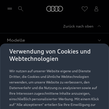
Startseite
Zurück nach oben
Händler wählen
Modelle
Verwendung von Cookies und
Kaufen & leasen
Alle Modelle
Webtechnologien
Modelle vergleichen
Service & Zubehör
Neuwagensuche
Wir nutzen auf unserer Website eigene und Dienste
Elektromodelle
Dritter, die Cookies und ähnliche Webtechnologien
Gebrauchtwagensuche
Support
verwenden, um unsere Website zu verbessern, den
Saisonale Angebote
Plug-in-Hybride
Datenverkehr und die Nutzung zu analysieren sowie auf
Gebrauchtwagen
Audi Services
Ihre Interessen zugeschnittene Inhalte anzuzeigen,
Über Audi
Kundenservice
Finanzierung
einschließlich personalisierter Werbung. Mit einem Klick
Garantie
auf "Alle akzeptieren" erteilen Sie Ihre Einwilligung zur
Händlersuche
Aktionen & Angebote