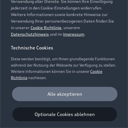
Verwendung aller Dienste. Sie können Ihre Einwilligung
Unternehmen
Audi digital services
jederzeit in den Cookie-Einstellungen widerrufen.
Audi Code
Geschäftskunden
Karriere
Weitere Informationen sowie konkrete Hinweise zur
myAudi
Häufige Fragen (FAQ)
Verwendung Ihrer personenbezogenen Daten finden Sie
Investor Relations
in unserer
Cookie Richtlinie
, unserem
© 2026 AUDI AG. Alle Rechte vorbehalten
Audi Online Beratung
Datenschutzhinweis
und im
Impressum
.
Presse & Media Center
Impressum
Rechtliches
Hinweisgebersystem
Online-Terminvereinbarung
Technische Cookies
Datenschutz
Datenschutzinformation
Cookie-Einstellungen
Servicekontakt
Cookie-Richtlinie
Barrierefreiheit
Diese werden benötigt, um Ihnen grundlegende Funktionen
Audi erleben
Digital Services Act
EU Data Act
während der Nutzung der Webseite zur Verfügung zu stellen.
Bordbuch & Bedienungsanleitungen
Newsletter
Weitere Informationen können Sie in unserer
Cookie
Verträge kündigen
Richtlinie
nachlesen.
Hinweis: Die aktuelle Darstellung und Anordnung der
Vertrag widerrufen
Embleme am Fahrzeug bei allen Abbildungen auf dieser
Analyse und Statistik
Alle akzeptieren
Webseite kann abweichen.
Performance Cookies sammeln Informationen
darüber, wie unsere Webseite genutzt wird (z. B.
Optionale Cookies ablehnen
Anzahl der Besuche, Verweildauer). Diese Cookies
werden zur Optimierung der Webseite verwendet.