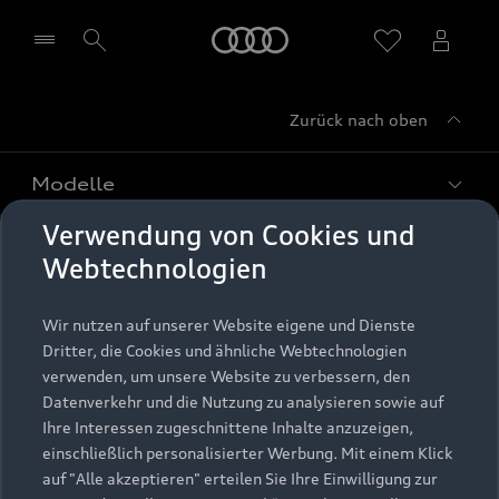
Startseite
Zurück nach oben
Händler wählen
Modelle
Verwendung von Cookies und
Kaufen & leasen
Alle Modelle
Webtechnologien
Modelle vergleichen
Service & Zubehör
Neuwagensuche
Wir nutzen auf unserer Website eigene und Dienste
Elektromodelle
Dritter, die Cookies und ähnliche Webtechnologien
Gebrauchtwagensuche
Support
verwenden, um unsere Website zu verbessern, den
Saisonale Angebote
Plug-in-Hybride
Datenverkehr und die Nutzung zu analysieren sowie auf
Gebrauchtwagen
Audi Services
Ihre Interessen zugeschnittene Inhalte anzuzeigen,
Über Audi
Kundenservice
Finanzierung
einschließlich personalisierter Werbung. Mit einem Klick
Garantie
auf "Alle akzeptieren" erteilen Sie Ihre Einwilligung zur
Händlersuche
Aktionen & Angebote