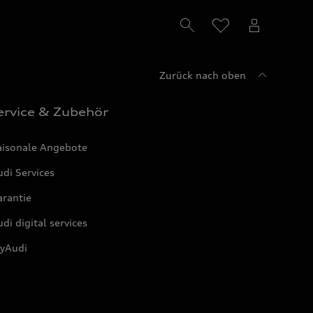
Zurück nach oben
ervice & Zubehör
aisonale Angebote
di Services
arantie
di digital services
yAudi