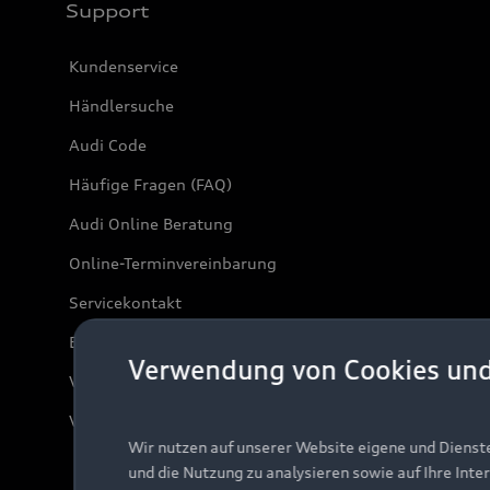
Support
Kundenservice
Händlersuche
Audi Code
Häufige Fragen (FAQ)
Audi Online Beratung
Online-Terminvereinbarung
Servicekontakt
Bordbuch & Bedienungsanleitungen
Verwendung von Cookies un
Verträge kündigen
Vertrag widerrufen
Wir nutzen auf unserer Website eigene und Dienst
und die Nutzung zu analysieren sowie auf Ihre Inte