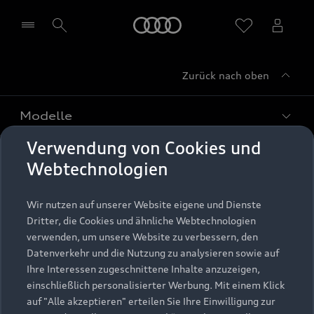
Startseite
Zurück nach oben
Händler wählen
Modelle
Verwendung von Cookies und
Kaufen & leasen
Alle Modelle
Webtechnologien
Modelle vergleichen
Service & Zubehör
Neuwagensuche
Wir nutzen auf unserer Website eigene und Dienste
Elektromodelle
Dritter, die Cookies und ähnliche Webtechnologien
Gebrauchtwagensuche
Support
verwenden, um unsere Website zu verbessern, den
Saisonale Angebote
Plug-in-Hybride
Datenverkehr und die Nutzung zu analysieren sowie auf
Gebrauchtwagen
Audi Services
Ihre Interessen zugeschnittene Inhalte anzuzeigen,
Über Audi
Kundenservice
Finanzierung
einschließlich personalisierter Werbung. Mit einem Klick
Garantie
auf "Alle akzeptieren" erteilen Sie Ihre Einwilligung zur
Händlersuche
Aktionen & Angebote