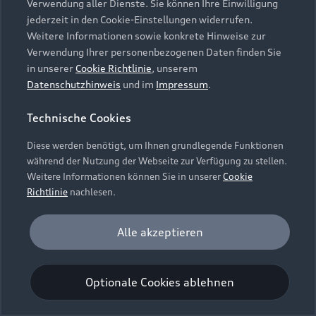
Verwendung aller Dienste. Sie können Ihre Einwilligung
Unternehmen
Audi digital services
jederzeit in den Cookie-Einstellungen widerrufen.
Audi Code
Geschäftskunden
Karriere
Weitere Informationen sowie konkrete Hinweise zur
myAudi
Häufige Fragen (FAQ)
Verwendung Ihrer personenbezogenen Daten finden Sie
Investor Relations
in unserer
Cookie Richtlinie
, unserem
© 2026 AUDI AG. Alle Rechte vorbehalten
Audi Online Beratung
Datenschutzhinweis
und im
Impressum
.
Presse & Media Center
Impressum
Rechtliches
Hinweisgebersystem
Online-Terminvereinbarung
Technische Cookies
Datenschutz
Datenschutzinformation
Cookie-Einstellungen
Servicekontakt
Cookie-Richtlinie
Barrierefreiheit
Diese werden benötigt, um Ihnen grundlegende Funktionen
Audi erleben
Digital Services Act
EU Data Act
während der Nutzung der Webseite zur Verfügung zu stellen.
Bordbuch & Bedienungsanleitungen
Newsletter
Weitere Informationen können Sie in unserer
Cookie
Verträge kündigen
Richtlinie
nachlesen.
Hinweis: Die aktuelle Darstellung und Anordnung der
Vertrag widerrufen
Embleme am Fahrzeug bei allen Abbildungen auf dieser
Analyse und Statistik
Alle akzeptieren
Webseite kann abweichen.
Performance Cookies sammeln Informationen
darüber, wie unsere Webseite genutzt wird (z. B.
Optionale Cookies ablehnen
Anzahl der Besuche, Verweildauer). Diese Cookies
werden zur Optimierung der Webseite verwendet.