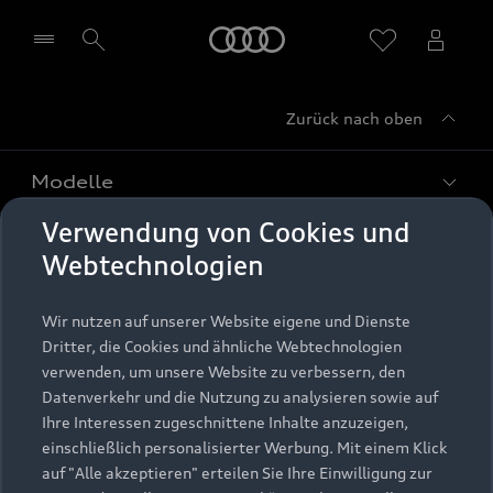
Startseite
Zurück nach oben
Händler wählen
Modelle
Verwendung von Cookies und
Kaufen & leasen
Alle Modelle
Webtechnologien
Modelle vergleichen
Service & Zubehör
Neuwagensuche
Wir nutzen auf unserer Website eigene und Dienste
Elektromodelle
Dritter, die Cookies und ähnliche Webtechnologien
Gebrauchtwagensuche
Support
verwenden, um unsere Website zu verbessern, den
Saisonale Angebote
Plug-in-Hybride
Datenverkehr und die Nutzung zu analysieren sowie auf
Gebrauchtwagen
Audi Services
Ihre Interessen zugeschnittene Inhalte anzuzeigen,
Über Audi
Kundenservice
Finanzierung
einschließlich personalisierter Werbung. Mit einem Klick
Garantie
auf "Alle akzeptieren" erteilen Sie Ihre Einwilligung zur
Händlersuche
Aktionen & Angebote