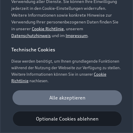
Verwendung aller Dienste. Sie können Ihre Einwilligung
Unternehmen
Audi digital services
jederzeit in den Cookie-Einstellungen widerrufen.
Audi Code
Geschäftskunden
Karriere
Weitere Informationen sowie konkrete Hinweise zur
myAudi
Häufige Fragen (FAQ)
Verwendung Ihrer personenbezogenen Daten finden Sie
Investor Relations
in unserer
Cookie Richtlinie
, unserem
© 2026 AUDI AG. Alle Rechte vorbehalten
Audi Online Beratung
Datenschutzhinweis
und im
Impressum
.
Presse & Media Center
Impressum
Rechtliches
Hinweisgebersystem
Online-Terminvereinbarung
Technische Cookies
Datenschutz
Datenschutzinformation
Cookie-Einstellungen
Servicekontakt
Cookie-Richtlinie
Barrierefreiheit
Diese werden benötigt, um Ihnen grundlegende Funktionen
Audi erleben
Digital Services Act
EU Data Act
während der Nutzung der Webseite zur Verfügung zu stellen.
Bordbuch & Bedienungsanleitungen
Newsletter
Weitere Informationen können Sie in unserer
Cookie
Verträge kündigen
Richtlinie
nachlesen.
Hinweis: Die aktuelle Darstellung und Anordnung der
Vertrag widerrufen
Embleme am Fahrzeug bei allen Abbildungen auf dieser
Analyse und Statistik
Alle akzeptieren
Webseite kann abweichen.
Performance Cookies sammeln Informationen
darüber, wie unsere Webseite genutzt wird (z. B.
Optionale Cookies ablehnen
Anzahl der Besuche, Verweildauer). Diese Cookies
werden zur Optimierung der Webseite verwendet.