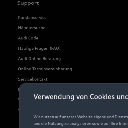
Support
Kundenservice
Händlersuche
Audi Code
Häufige Fragen (FAQ)
Audi Online Beratung
Online-Terminvereinbarung
Servicekontakt
Bordbuch & Bedienungsanleitungen
Verwendung von Cookies un
Verträge kündigen
Vertrag widerrufen
Wir nutzen auf unserer Website eigene und Dienst
und die Nutzung zu analysieren sowie auf Ihre Inte