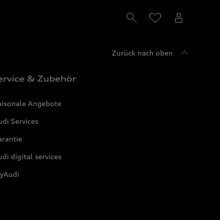
Zurück nach oben
ervice & Zubehör
aisonale Angebote
di Services
arantie
di digital services
yAudi