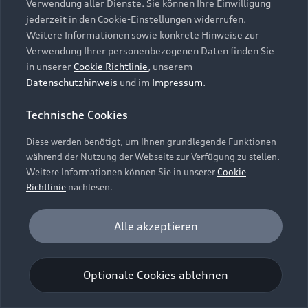
Verwendung aller Dienste. Sie können Ihre Einwilligung
Unternehmen
Audi digital services
jederzeit in den Cookie-Einstellungen widerrufen.
Audi Code
Geschäftskunden
Karriere
Weitere Informationen sowie konkrete Hinweise zur
myAudi
Häufige Fragen (FAQ)
Verwendung Ihrer personenbezogenen Daten finden Sie
Investor Relations
in unserer
Cookie Richtlinie
, unserem
© 2026 AUDI AG. Alle Rechte vorbehalten
Audi Online Beratung
Datenschutzhinweis
und im
Impressum
.
Presse & Media Center
Impressum
Rechtliches
Hinweisgebersystem
Online-Terminvereinbarung
Technische Cookies
Datenschutz
Datenschutzinformation
Cookie-Einstellungen
Servicekontakt
Cookie-Richtlinie
Barrierefreiheit
Diese werden benötigt, um Ihnen grundlegende Funktionen
Audi erleben
Digital Services Act
EU Data Act
während der Nutzung der Webseite zur Verfügung zu stellen.
Bordbuch & Bedienungsanleitungen
Newsletter
Weitere Informationen können Sie in unserer
Cookie
Verträge kündigen
Richtlinie
nachlesen.
Hinweis: Die aktuelle Darstellung und Anordnung der
Vertrag widerrufen
Embleme am Fahrzeug bei allen Abbildungen auf dieser
Analyse und Statistik
Alle akzeptieren
Webseite kann abweichen.
Performance Cookies sammeln Informationen
darüber, wie unsere Webseite genutzt wird (z. B.
Optionale Cookies ablehnen
Anzahl der Besuche, Verweildauer). Diese Cookies
werden zur Optimierung der Webseite verwendet.