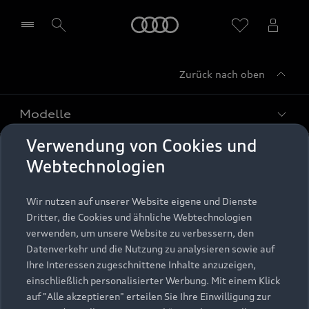
Startseite
Zurück nach oben
Händler wählen
Modelle
Verwendung von Cookies und
Kaufen & leasen
Alle Modelle
Webtechnologien
Modelle vergleichen
Service & Zubehör
Neuwagensuche
Wir nutzen auf unserer Website eigene und Dienste
Elektromodelle
Dritter, die Cookies und ähnliche Webtechnologien
Gebrauchtwagensuche
Support
verwenden, um unsere Website zu verbessern, den
Saisonale Angebote
Plug-in-Hybride
Datenverkehr und die Nutzung zu analysieren sowie auf
Gebrauchtwagen
Audi Services
Ihre Interessen zugeschnittene Inhalte anzuzeigen,
Über Audi
Kundenservice
Finanzierung
einschließlich personalisierter Werbung. Mit einem Klick
Garantie
auf "Alle akzeptieren" erteilen Sie Ihre Einwilligung zur
Händlersuche
Aktionen & Angebote