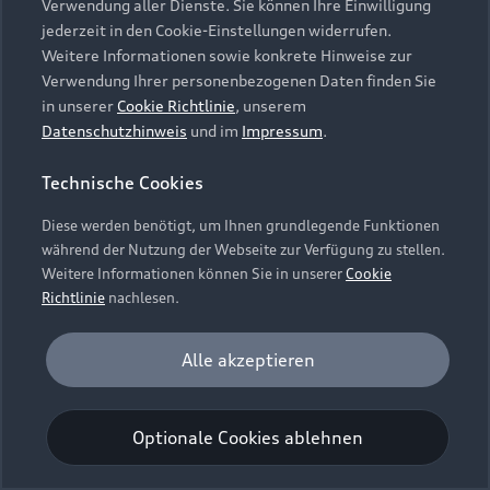
Verwendung aller Dienste. Sie können Ihre Einwilligung
Unternehmen
Audi digital services
jederzeit in den Cookie-Einstellungen widerrufen.
Audi Code
Geschäftskunden
Karriere
Weitere Informationen sowie konkrete Hinweise zur
myAudi
Häufige Fragen (FAQ)
Verwendung Ihrer personenbezogenen Daten finden Sie
Investor Relations
in unserer
Cookie Richtlinie
, unserem
© 2026 AUDI AG. Alle Rechte vorbehalten
Audi Online Beratung
Datenschutzhinweis
und im
Impressum
.
Presse & Media Center
Impressum
Rechtliches
Hinweisgebersystem
Online-Terminvereinbarung
Technische Cookies
Datenschutz
Datenschutzinformation
Cookie-Einstellungen
Servicekontakt
Cookie-Richtlinie
Barrierefreiheit
Diese werden benötigt, um Ihnen grundlegende Funktionen
Audi erleben
Digital Services Act
EU Data Act
während der Nutzung der Webseite zur Verfügung zu stellen.
Bordbuch & Bedienungsanleitungen
Newsletter
Weitere Informationen können Sie in unserer
Cookie
Verträge kündigen
Richtlinie
nachlesen.
Hinweis: Die aktuelle Darstellung und Anordnung der
Vertrag widerrufen
Embleme am Fahrzeug bei allen Abbildungen auf dieser
Analyse und Statistik
Alle akzeptieren
Webseite kann abweichen.
Performance Cookies sammeln Informationen
darüber, wie unsere Webseite genutzt wird (z. B.
Optionale Cookies ablehnen
Anzahl der Besuche, Verweildauer). Diese Cookies
werden zur Optimierung der Webseite verwendet.