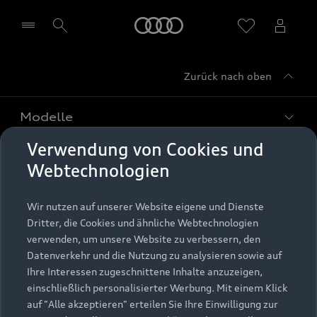
Startseite
Zurück nach oben
Händler wählen
Modelle
Verwendung von Cookies und
Kaufen & leasen
Alle Modelle
Webtechnologien
Modelle vergleichen
Service & Zubehör
Neuwagensuche
Wir nutzen auf unserer Website eigene und Dienste
Elektromodelle
Dritter, die Cookies und ähnliche Webtechnologien
Gebrauchtwagensuche
Support
verwenden, um unsere Website zu verbessern, den
Saisonale Angebote
Plug-in-Hybride
Datenverkehr und die Nutzung zu analysieren sowie auf
Gebrauchtwagen
Audi Services
Ihre Interessen zugeschnittene Inhalte anzuzeigen,
Über Audi
Kundenservice
Finanzierung
einschließlich personalisierter Werbung. Mit einem Klick
Garantie
auf "Alle akzeptieren" erteilen Sie Ihre Einwilligung zur
Händlersuche
Aktionen & Angebote