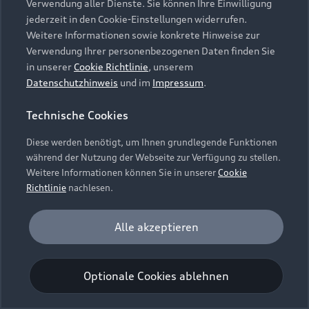
Verwendung aller Dienste. Sie können Ihre Einwilligung
Unternehmen
Audi digital services
jederzeit in den Cookie-Einstellungen widerrufen.
Audi Code
Geschäftskunden
Karriere
Weitere Informationen sowie konkrete Hinweise zur
myAudi
Häufige Fragen (FAQ)
Verwendung Ihrer personenbezogenen Daten finden Sie
Investor Relations
in unserer
Cookie Richtlinie
, unserem
© 2026 AUDI AG. Alle Rechte vorbehalten
Audi Online Beratung
Datenschutzhinweis
und im
Impressum
.
Presse & Media Center
Impressum
Rechtliches
Hinweisgebersystem
Online-Terminvereinbarung
Technische Cookies
Datenschutz
Datenschutzinformation
Cookie-Einstellungen
Servicekontakt
Cookie-Richtlinie
Barrierefreiheit
Diese werden benötigt, um Ihnen grundlegende Funktionen
Audi erleben
Digital Services Act
EU Data Act
während der Nutzung der Webseite zur Verfügung zu stellen.
Bordbuch & Bedienungsanleitungen
Newsletter
Weitere Informationen können Sie in unserer
Cookie
Verträge kündigen
Richtlinie
nachlesen.
Hinweis: Die aktuelle Darstellung und Anordnung der
Vertrag widerrufen
Embleme am Fahrzeug bei allen Abbildungen auf dieser
Analyse und Statistik
Alle akzeptieren
Webseite kann abweichen.
Performance Cookies sammeln Informationen
darüber, wie unsere Webseite genutzt wird (z. B.
Optionale Cookies ablehnen
Anzahl der Besuche, Verweildauer). Diese Cookies
werden zur Optimierung der Webseite verwendet.