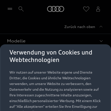
Startseite
Zurück nach oben
Händler wählen
Modelle
Verwendung von Cookies und
Kaufen & leasen
Alle Modelle
Webtechnologien
Modelle vergleichen
Service & Zubehör
Neuwagensuche
Wir nutzen auf unserer Website eigene und Dienste
Elektromodelle
Dritter, die Cookies und ähnliche Webtechnologien
Gebrauchtwagensuche
Support
verwenden, um unsere Website zu verbessern, den
Saisonale Angebote
Plug-in-Hybride
Datenverkehr und die Nutzung zu analysieren sowie auf
Gebrauchtwagen
Audi Services
Ihre Interessen zugeschnittene Inhalte anzuzeigen,
Über Audi
Kundenservice
Finanzierung
einschließlich personalisierter Werbung. Mit einem Klick
Garantie
auf "Alle akzeptieren" erteilen Sie Ihre Einwilligung zur
Händlersuche
Aktionen & Angebote