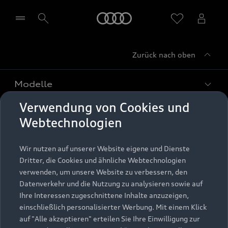
Startseite
Zurück nach oben
Händler wählen
Modelle
Verwendung von Cookies und
Kaufen & leasen
Alle Modelle
Webtechnologien
Modelle vergleichen
Service & Zubehör
Neuwagensuche
Wir nutzen auf unserer Website eigene und Dienste
Elektromodelle
Dritter, die Cookies und ähnliche Webtechnologien
Gebrauchtwagensuche
Support
verwenden, um unsere Website zu verbessern, den
Saisonale Angebote
Plug-in-Hybride
Datenverkehr und die Nutzung zu analysieren sowie auf
Gebrauchtwagen
Audi Services
Ihre Interessen zugeschnittene Inhalte anzuzeigen,
Über Audi
Kundenservice
Finanzierung
einschließlich personalisierter Werbung. Mit einem Klick
Garantie
auf "Alle akzeptieren" erteilen Sie Ihre Einwilligung zur
Händlersuche
Aktionen & Angebote