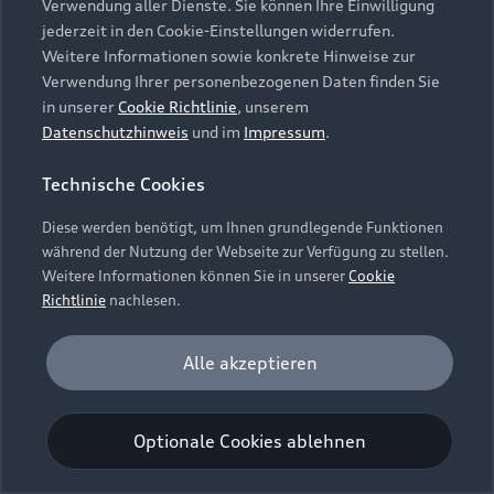
Verwendung aller Dienste. Sie können Ihre Einwilligung
Unternehmen
Audi digital services
jederzeit in den Cookie-Einstellungen widerrufen.
Audi Code
Geschäftskunden
Karriere
Weitere Informationen sowie konkrete Hinweise zur
myAudi
Häufige Fragen (FAQ)
Verwendung Ihrer personenbezogenen Daten finden Sie
Investor Relations
in unserer
Cookie Richtlinie
, unserem
© 2026 AUDI AG. Alle Rechte vorbehalten
Audi Online Beratung
Datenschutzhinweis
und im
Impressum
.
Presse & Media Center
Impressum
Rechtliches
Hinweisgebersystem
Online-Terminvereinbarung
Technische Cookies
Datenschutz
Datenschutzinformation
Cookie-Einstellungen
Servicekontakt
Cookie-Richtlinie
Barrierefreiheit
Diese werden benötigt, um Ihnen grundlegende Funktionen
Audi erleben
Digital Services Act
EU Data Act
während der Nutzung der Webseite zur Verfügung zu stellen.
Bordbuch & Bedienungsanleitungen
Newsletter
Weitere Informationen können Sie in unserer
Cookie
Verträge kündigen
Richtlinie
nachlesen.
Hinweis: Die aktuelle Darstellung und Anordnung der
Vertrag widerrufen
Embleme am Fahrzeug bei allen Abbildungen auf dieser
Analyse und Statistik
Alle akzeptieren
Webseite kann abweichen.
Performance Cookies sammeln Informationen
darüber, wie unsere Webseite genutzt wird (z. B.
Optionale Cookies ablehnen
Anzahl der Besuche, Verweildauer). Diese Cookies
werden zur Optimierung der Webseite verwendet.