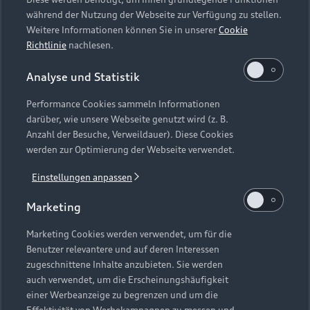
nordischen Landschaft inspiriert wurde und mit
während der Nutzung der Webseite zur Verfügung zu stellen.
einem grandiosen Naturgesang ausklingt.
Weitere Informationen können Sie in unserer
Cookie
Abgerundet wird der Abend schließlich mit der
Richtlinie
nachlesen.
populären Orchestersuite aus Tschaikowskys
Schwanensee-Ballett, eine überaus beliebte
Analyse und Statistik
Tanzmusik um die Schwanenkönigin, einen
Performance Cookies sammeln Informationen
verliebten Prinzen und einen bösen Zauberer, die
darüber, wie unsere Webseite genutzt wird (z. B.
in den internationalen Konzertsälen dauerhaft
Anzahl der Besuche, Verweildauer). Diese Cookies
präsent ist.
werden zur Optimierung der Webseite verwendet.
Einstellungen anpassen
Marketing
Zurück nach oben
Marketing Cookies werden verwendet, um für die
Benutzer relevantere und auf deren Interessen
zugeschnittene Inhalte anzubieten. Sie werden
auch verwendet, um die Erscheinungshäufigkeit
einer Werbeanzeige zu begrenzen und um die
© 2026 AUDI AG. Alle Rechte vorbehalten