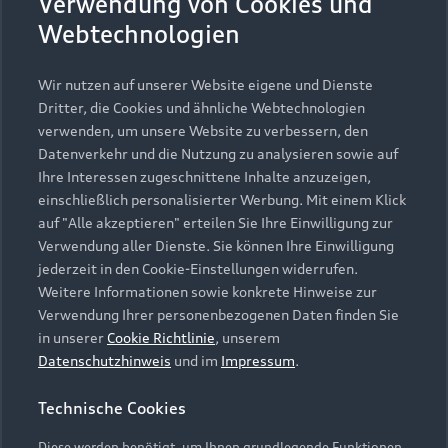
Verwendung von Cookies und
von einem unüberwindbaren Fluss umschlossen
Webtechnologien
wird, auf dem ein geheimnisvoller Schwan
singend seine Bahnen zieht.
Wir nutzen auf unserer Website eigene und Dienste
Dritter, die Cookies und ähnliche Webtechnologien
Anschließend folgen die berühmten Rokoko-
verwenden, um unsere Website zu verbessern, den
Variationen für Violoncello und Orchester, in
Datenverkehr und die Nutzung zu analysieren sowie auf
denen Peter Tschaikowsky den empfindsamen
Ihre Interessen zugeschnittene Inhalte anzuzeigen,
Geist der Mozartzeit aufgreift. Ein hochvirtuoser
einschließlich personalisierter Werbung. Mit einem Klick
Zyklus, bei dessen zugrundeliegendem Thema es
auf "Alle akzeptieren" erteilen Sie Ihre Einwilligung zur
sich trotz aller rokokoartiger Heiterkeit um
Verwendung aller Dienste. Sie können Ihre Einwilligung
originalen Tschaikowsky handelt. Den Solopart
jederzeit in den Cookie-Einstellungen widerrufen.
übernimmt die erst 12-jährige Cellistin Charlotte
Weitere Informationen sowie konkrete Hinweise zur
Melkonian, derzeit Jungstudentin an der Berliner
Verwendung Ihrer personenbezogenen Daten finden Sie
Universität der Künste, die in Tschaikowskys
in unserer
Cookie Richtlinie
, unserem
Meisterwerk ihre atemberaubende technische
Datenschutzhinweis
und im
Impressum
.
Bravour unter Beweis stellt.
Technische Cookies
Weiter geht es mit Jean Sibelius’ Fünfter
Symphonie, die von den Schönheiten der rauen
Diese werden benötigt, um Ihnen grundlegende Funktionen