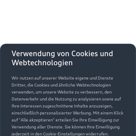
Salzburger Festspiele ist die Miniatur-Oper für
Sopran und zwei schauspielende
Instrumentalisten, die flexibel zwischen ihren
Instrumenten (Klarinette und Klavier) und den
gespielten Szenen wechseln, nun auch in
Ingolstadt zu erleben. Das Publikum erwartet ein
wilder Ritt durch alle musikalischen Wetterlagen,
der von den großen Herausforderungen unserer
Verwendung von Cookies und
Zeit erzählt und nach allerhand haarsträubenden
Webtechnologien
Verwicklungen schließlich doch zum Happy End
führt.
Wir nutzen auf unserer Website eigene und Dienste
Dritter, die Cookies und ähnliche Webtechnologien
In der gemeinsam mit Schulklassen entwickelten
verwenden, um unsere Website zu verbessern, den
Geschichte rund um den Klimawandel schmeißt
Datenverkehr und die Nutzung zu analysieren sowie auf
Frau Holle zunächst alles hin – denn die Menschen
Ihre Interessen zugeschnittene Inhalte anzuzeigen,
sind nie zufrieden mit dem, was sie bekommen
einschließlich personalisierter Werbung. Mit einem Klick
und achten nicht auf ihre Umwelt: Mal regnet es
auf "Alle akzeptieren" erteilen Sie Ihre Einwilligung zur
zu viel, mal zu wenig, der eine will Sonne, die
Verwendung aller Dienste. Sie können Ihre Einwilligung
andere Schnee. Es allen recht zu machen, ist ein
jederzeit in den Cookie-Einstellungen widerrufen.