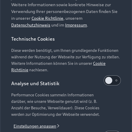
Ding der Unmöglichkeit. Sogar Beschwerdebriefe
Weitere Informationen sowie konkrete Hinweise zur
flattern ins Haus, weil der eine mit seinen neuen
Verwendung Ihrer personenbezogenen Daten finden Sie
Schuhen im Matsch landet und beim anderen
in unserer
Cookie Richtlinie
, unserem
wegen eines Schneesturms der Flug ausfällt.
Datenschutzhinweis
und im
Impressum
.
Frustriert verabschiedet sich Frau Holle in den
Technische Cookies
Urlaub und überlässt das Wetter ihren beiden
Assistenten Pech- und Gold-Andy, die sich
Diese werden benötigt, um Ihnen grundlegende Funktionen
allerdings als wenig kompetent erweisen. Das
während der Nutzung der Webseite zur Verfügung zu stellen.
Regenmachen ist nämlich gar nicht so einfach,
Weitere Informationen können Sie in unserer
Cookie
und auch laue Frühlingslüfte, Sommersonne und
Richtlinie
nachlesen.
Herbststürme werden zunehmend zum Problem.
Die Folge? Ein veritables Wetterchaos, das immer
Analyse und Statistik
weiter zunimmt, bis die Jahreszeiten
Performance Cookies sammeln Informationen
hoffnungslos aus dem Takt geraten. Doch bevor
darüber, wie unsere Webseite genutzt wird (z. B.
alles zu spät ist, taucht Frau Holle wieder auf,
Anzahl der Besuche, Verweildauer). Diese Cookies
übernimmt Verantwortung und rettet das Klima.
werden zur Optimierung der Webseite verwendet.
Einstellungen anpassen