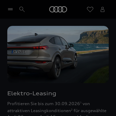
Startseite
Händler wählen
Elektro-Leasing
Profitieren Sie bis zum 30.09.2026
von
1
attraktiven Leasingkonditionen
für ausgewählte
2