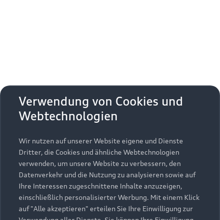
Erhalten Sie kostenfrei eine online
Fahrzeugbewertung und besprechen Sie alles
weitere mit Ihrem ausgewählten Audi Partner.
Jetzt kostenlos bewerten
Zurück nach oben
Verwendung von Cookies und
Webtechnologien
Modelle
Wir nutzen auf unserer Website eigene und Dienste
Kaufen & leasen
Alle Modelle
Dritter, die Cookies und ähnliche Webtechnologien
verwenden, um unsere Website zu verbessern, den
Modelle vergleichen
Service & Zubehör
Neuwagensuche
Datenverkehr und die Nutzung zu analysieren sowie auf
Elektromodelle
Ihre Interessen zugeschnittene Inhalte anzuzeigen,
Gebrauchtwagensuche
einschließlich personalisierter Werbung. Mit einem Klick
Support
Saisonale Angebote
Plug-in-Hybride
auf "Alle akzeptieren" erteilen Sie Ihre Einwilligung zur
Gebrauchtwagen
Verwendung aller Dienste. Sie können Ihre Einwilligung