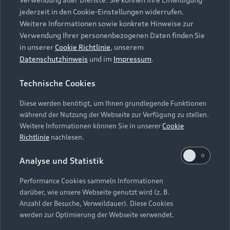
Audi Services
Über Audi
Kundenservice
jederzeit in den Cookie-Einstellungen widerrufen.
Finanzierung
Garantie
Weitere Informationen sowie konkrete Hinweise zur
Händlersuche
Aktionen & Angebote
Verwendung Ihrer personenbezogenen Daten finden Sie
Unternehmen
Audi digital services
in unserer
Cookie Richtlinie
, unserem
Audi Code
Geschäftskunden
Datenschutzhinweis
und im
Impressum
.
Karriere
myAudi
Häufige Fragen (FAQ)
Investor Relations
Technische Cookies
© 2026 AUDI AG. Alle Rechte vorbehalten
Audi Online Beratung
Presse & Media Center
Diese werden benötigt, um Ihnen grundlegende Funktionen
Impressum
Rechtliches
Hinweisgebersystem
Online-Terminvereinbarung
während der Nutzung der Webseite zur Verfügung zu stellen.
Datenschutz
Datenschutzinformation
Cookie-Einstellungen
Weitere Informationen können Sie in unserer
Cookie
Servicekontakt
Cookie-Richtlinie
Barrierefreiheit
Richtlinie
nachlesen.
Audi erleben
Digital Services Act
EU Data Act
Bordbuch & Bedienungsanleitungen
Analyse und Statistik
Newsletter
Verträge kündigen
Performance Cookies sammeln Informationen
Hinweis: Die aktuelle Darstellung und Anordnung der
darüber, wie unsere Webseite genutzt wird (z. B.
Vertrag widerrufen
Embleme am Fahrzeug bei allen Abbildungen auf dieser
Anzahl der Besuche, Verweildauer). Diese Cookies
Webseite kann abweichen.
werden zur Optimierung der Webseite verwendet.