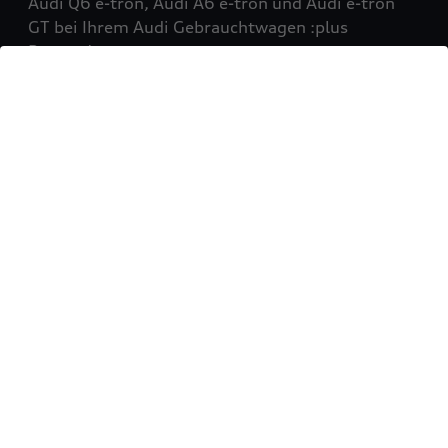
Audi Q6 e-tron, Audi A6 e-tron und Audi e-tron
GT bei Ihrem Audi Gebrauchtwagen :plus
Partner!
Mehr erfahren
Sie möchten Ihr Fahrzeug
verkaufen?