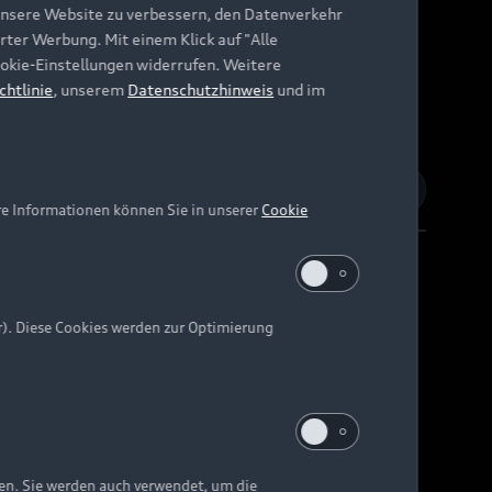
unsere Website zu verbessern, den Datenverkehr
rter Werbung. Mit einem Klick auf "Alle
Cookie-Einstellungen widerrufen. Weitere
chtlinie
, unserem
Datenschutzhinweis
und im
re Informationen können Sie in unserer
Cookie
r). Diese Cookies werden zur Optimierung
Barrierefreiheit
Digital Services Act
EU Data Act
e kann abweichen.
ten. Sie werden auch verwendet, um die