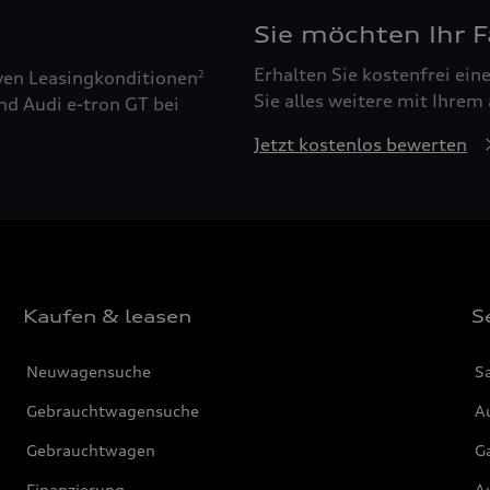
Sie möchten Ihr 
Erhalten Sie kostenfrei ei
ven Leasingkonditionen
2
Sie alles weitere mit Ihrem
nd Audi e-tron GT bei
Jetzt kostenlos bewerten
Kaufen & leasen
S
Neuwagensuche
S
Gebrauchtwagensuche
Au
Gebrauchtwagen
G
Finanzierung
Au