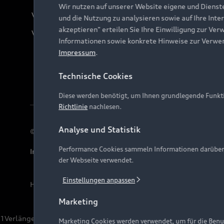
Wir nutzen auf unserer Website eigene und Dienst
Verträge kündigen
und die Nutzung zu analysieren sowie auf Ihre Inte
akzeptieren" erteilen Sie Ihre Einwilligung zur Ver
Vertrag widerrufen
Informationen sowie konkrete Hinweise zur Verwe
Impressum
.
Technische Cookies
Diese werden benötigt, um Ihnen grundlegende Funkti
Richtlinie
nachlesen.
Analyse und Statistik
© 2026 AUDI AG. Alle Rechte vorbehalten
Performance Cookies sammeln Informationen darüber, w
Impressum
Rechtliches
Hinweisgebersystem
Date
der Webseite verwendet.
Einstellungen anpassen
Hinweis: Die aktuelle Darstellung und Anordnung der 
Marketing
1
Verlängerung vorbehalten.
Marketing Cookies werden verwendet, um für die Benut