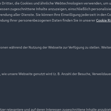
e Dritter, die Cookies und ähnliche Webtechnologien verwenden, um 
ressen zugeschnittene Inhalte anzuzeigen, einschließlich personalisie
wendung aller Dienste. Sie können Ihre Einwilligung jederzeit in den 
ndung Ihrer personenbezogenen Daten finden Sie in unserer
Cookie Ri
onen während der Nutzung der Webseite zur Verfügung zu stellen. Weite
ie unsere Webseite genutzt wird (z. B. Anzahl der Besuche, Verweildaue
nschutzinformation
Cookie-Einstellungen
Cookie-Richtlinie
Embleme am Fahrzeug bei allen Abbildungen auf dieser Webseit
zer relevantere und auf deren Interessen zugeschnittene Inhalte anzubie