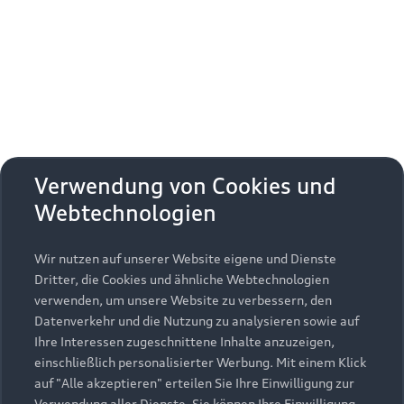
Erhalten Sie kostenfrei eine online
Fahrzeugbewertung und besprechen Sie alles
weitere mit Ihrem ausgewählten Audi Partner.
Jetzt kostenlos bewerten
Zurück nach oben
Verwendung von Cookies und
Webtechnologien
Modelle
Wir nutzen auf unserer Website eigene und Dienste
Kaufen & leasen
Alle Modelle
Dritter, die Cookies und ähnliche Webtechnologien
verwenden, um unsere Website zu verbessern, den
Modelle vergleichen
Service & Zubehör
Neuwagensuche
Datenverkehr und die Nutzung zu analysieren sowie auf
Elektromodelle
Ihre Interessen zugeschnittene Inhalte anzuzeigen,
Gebrauchtwagensuche
einschließlich personalisierter Werbung. Mit einem Klick
Support
Saisonale Angebote
Plug-in-Hybride
auf "Alle akzeptieren" erteilen Sie Ihre Einwilligung zur
Gebrauchtwagen
Verwendung aller Dienste. Sie können Ihre Einwilligung