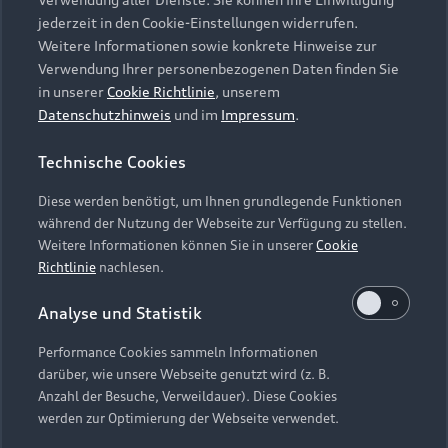
Audi Services
Über Audi
Kundenservice
jederzeit in den Cookie-Einstellungen widerrufen.
Finanzierung
Garantie
Weitere Informationen sowie konkrete Hinweise zur
Händlersuche
Aktionen & Angebote
Verwendung Ihrer personenbezogenen Daten finden Sie
Unternehmen
Audi digital services
in unserer
Cookie Richtlinie
, unserem
Audi Code
Geschäftskunden
Datenschutzhinweis
und im
Impressum
.
Karriere
myAudi
Häufige Fragen (FAQ)
Investor Relations
Technische Cookies
© 2026 AUDI AG. Alle Rechte vorbehalten
Audi Online Beratung
Presse & Media Center
Diese werden benötigt, um Ihnen grundlegende Funktionen
Impressum
Rechtliches
Hinweisgebersystem
Online-Terminvereinbarung
während der Nutzung der Webseite zur Verfügung zu stellen.
Datenschutz
Datenschutzinformation
Cookie-Einstellungen
Weitere Informationen können Sie in unserer
Cookie
Servicekontakt
Cookie-Richtlinie
Barrierefreiheit
Richtlinie
nachlesen.
Audi erleben
Digital Services Act
EU Data Act
Bordbuch & Bedienungsanleitungen
Analyse und Statistik
Newsletter
Verträge kündigen
Performance Cookies sammeln Informationen
Hinweis: Die aktuelle Darstellung und Anordnung der
darüber, wie unsere Webseite genutzt wird (z. B.
Vertrag widerrufen
Embleme am Fahrzeug bei allen Abbildungen auf dieser
Anzahl der Besuche, Verweildauer). Diese Cookies
Webseite kann abweichen.
werden zur Optimierung der Webseite verwendet.