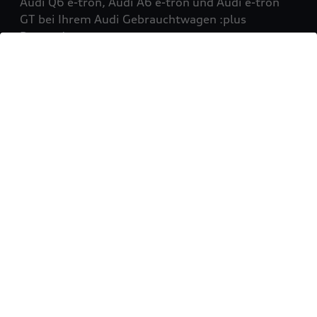
Audi Q6 e-tron, Audi A6 e-tron und Audi e-tron
GT bei Ihrem Audi Gebrauchtwagen :plus
Partner!
Mehr erfahren
Sie möchten Ihr Fahrzeug
verkaufen?