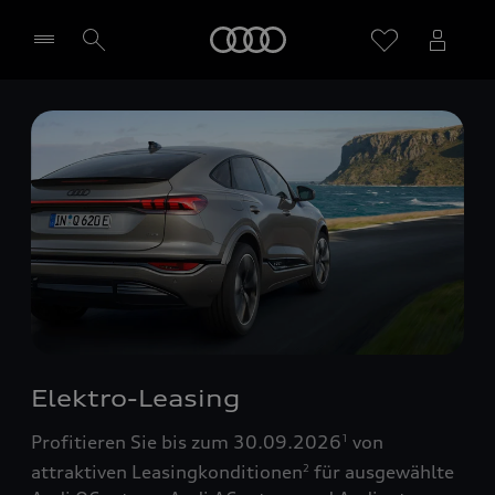
Startseite
Händler wählen
Elektro-Leasing
Profitieren Sie bis zum 30.09.2026
von
1
attraktiven Leasingkonditionen
für ausgewählte
2