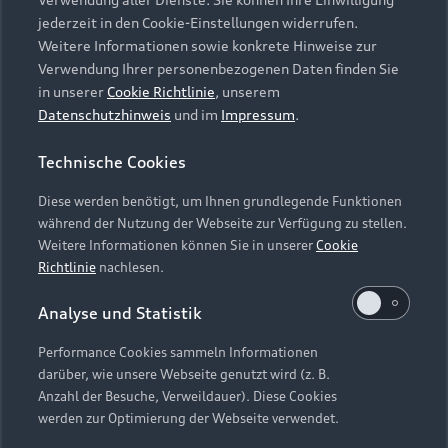
Audi Services
Über Audi
Kundenservice
jederzeit in den Cookie-Einstellungen widerrufen.
Finanzierung
Garantie
Weitere Informationen sowie konkrete Hinweise zur
Händlersuche
Aktionen & Angebote
Verwendung Ihrer personenbezogenen Daten finden Sie
Unternehmen
Audi digital services
in unserer
Cookie Richtlinie
, unserem
Audi Code
Geschäftskunden
Datenschutzhinweis
und im
Impressum
.
Karriere
myAudi
Häufige Fragen (FAQ)
Investor Relations
Technische Cookies
© 2026 AUDI AG. Alle Rechte vorbehalten
Audi Online Beratung
Presse & Media Center
Diese werden benötigt, um Ihnen grundlegende Funktionen
Impressum
Rechtliches
Hinweisgebersystem
Online-Terminvereinbarung
während der Nutzung der Webseite zur Verfügung zu stellen.
Datenschutz
Datenschutzinformation
Cookie-Einstellungen
Weitere Informationen können Sie in unserer
Cookie
Servicekontakt
Cookie-Richtlinie
Barrierefreiheit
Richtlinie
nachlesen.
Audi erleben
Digital Services Act
EU Data Act
Bordbuch & Bedienungsanleitungen
Analyse und Statistik
Newsletter
Verträge kündigen
Performance Cookies sammeln Informationen
Hinweis: Die aktuelle Darstellung und Anordnung der
darüber, wie unsere Webseite genutzt wird (z. B.
Vertrag widerrufen
Embleme am Fahrzeug bei allen Abbildungen auf dieser
Anzahl der Besuche, Verweildauer). Diese Cookies
Webseite kann abweichen.
werden zur Optimierung der Webseite verwendet.