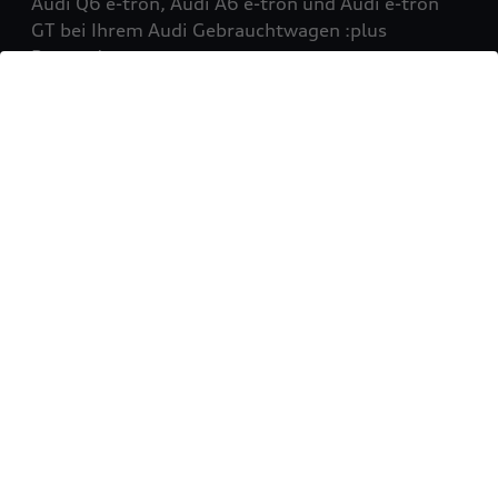
Audi Q6 e-tron, Audi A6 e-tron und Audi e-tron
GT bei Ihrem Audi Gebrauchtwagen :plus
Partner!
Mehr erfahren
Sie möchten Ihr Fahrzeug
verkaufen?