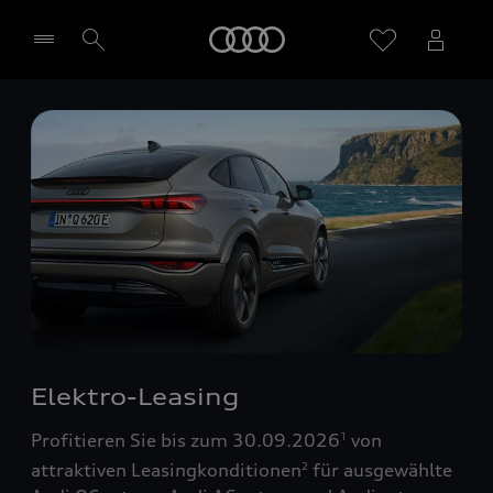
Startseite
Händler wählen
Elektro-Leasing
Profitieren Sie bis zum 30.09.2026
von
1
attraktiven Leasingkonditionen
für ausgewählte
2