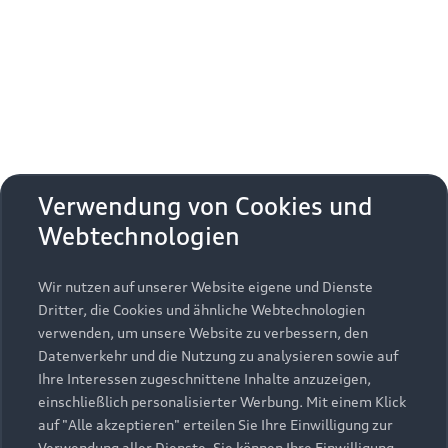
Erhalten Sie kostenfrei eine online
Fahrzeugbewertung und besprechen Sie alles
weitere mit Ihrem ausgewählten Audi Partner.
Jetzt kostenlos bewerten
Zurück nach oben
Verwendung von Cookies und
Webtechnologien
Modelle
Wir nutzen auf unserer Website eigene und Dienste
Kaufen & leasen
Alle Modelle
Dritter, die Cookies und ähnliche Webtechnologien
verwenden, um unsere Website zu verbessern, den
Modelle vergleichen
Service & Zubehör
Neuwagensuche
Datenverkehr und die Nutzung zu analysieren sowie auf
Elektromodelle
Ihre Interessen zugeschnittene Inhalte anzuzeigen,
Gebrauchtwagensuche
einschließlich personalisierter Werbung. Mit einem Klick
Support
Saisonale Angebote
Plug-in-Hybride
auf "Alle akzeptieren" erteilen Sie Ihre Einwilligung zur
Gebrauchtwagen
Verwendung aller Dienste. Sie können Ihre Einwilligung