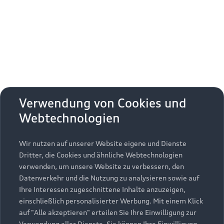
Erhalten Sie kostenfrei eine online
Fahrzeugbewertung und besprechen Sie alles
weitere mit Ihrem ausgewählten Audi Partner.
Jetzt kostenlos bewerten
Zurück nach oben
Verwendung von Cookies und
Webtechnologien
Modelle
Wir nutzen auf unserer Website eigene und Dienste
Kaufen & leasen
Alle Modelle
Dritter, die Cookies und ähnliche Webtechnologien
verwenden, um unsere Website zu verbessern, den
Modelle vergleichen
Service & Zubehör
Neuwagensuche
Datenverkehr und die Nutzung zu analysieren sowie auf
Elektromodelle
Ihre Interessen zugeschnittene Inhalte anzuzeigen,
Gebrauchtwagensuche
einschließlich personalisierter Werbung. Mit einem Klick
Support
Saisonale Angebote
Plug-in-Hybride
auf "Alle akzeptieren" erteilen Sie Ihre Einwilligung zur
Gebrauchtwagen
Verwendung aller Dienste. Sie können Ihre Einwilligung