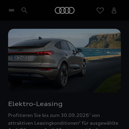
Startseite
Händler wählen
Elektro-Leasing
Profitieren Sie bis zum 30.09.2026
von
1
attraktiven Leasingkonditionen
für ausgewählte
2