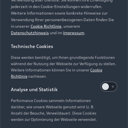
Audi Services
Über Audi
Kundenservice
jederzeit in den Cookie-Einstellungen widerrufen.
Finanzierung
Garantie
Weitere Informationen sowie konkrete Hinweise zur
Händlersuche
Aktionen & Angebote
Verwendung Ihrer personenbezogenen Daten finden Sie
Unternehmen
Audi digital services
in unserer
Cookie Richtlinie
, unserem
Audi Code
Geschäftskunden
Datenschutzhinweis
und im
Impressum
.
Karriere
myAudi
Häufige Fragen (FAQ)
Investor Relations
Technische Cookies
© 2026 AUDI AG. Alle Rechte vorbehalten
Audi Online Beratung
Presse & Media Center
Diese werden benötigt, um Ihnen grundlegende Funktionen
Impressum
Rechtliches
Hinweisgebersystem
Online-Terminvereinbarung
während der Nutzung der Webseite zur Verfügung zu stellen.
Datenschutz
Datenschutzinformation
Cookie-Einstellungen
Weitere Informationen können Sie in unserer
Cookie
Servicekontakt
Cookie-Richtlinie
Barrierefreiheit
Richtlinie
nachlesen.
Audi erleben
Digital Services Act
EU Data Act
Bordbuch & Bedienungsanleitungen
Analyse und Statistik
Newsletter
Verträge kündigen
Performance Cookies sammeln Informationen
Hinweis: Die aktuelle Darstellung und Anordnung der
darüber, wie unsere Webseite genutzt wird (z. B.
Vertrag widerrufen
Embleme am Fahrzeug bei allen Abbildungen auf dieser
Anzahl der Besuche, Verweildauer). Diese Cookies
Webseite kann abweichen.
werden zur Optimierung der Webseite verwendet.