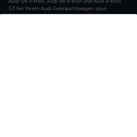
Audi Q6 e-tron, Audi A6 e-tron und Audi e-tron
GT bei Ihrem Audi Gebrauchtwagen :plus
Partner!
Mehr erfahren
Sie möchten Ihr Fahrzeug
verkaufen?